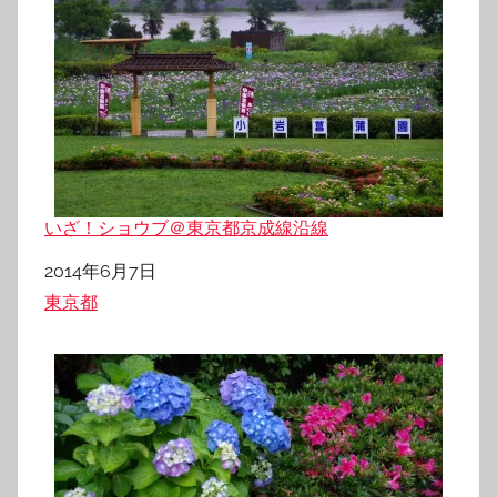
いざ！ショウブ＠東京都京成線沿線
日付
2014年6月7日
関連理由
東京都