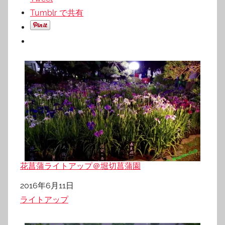
Tumblr で共有
花菖蒲ライトアップ＠堀切菖蒲園
日付
2016年6月11日
関連理由
ライトアップ