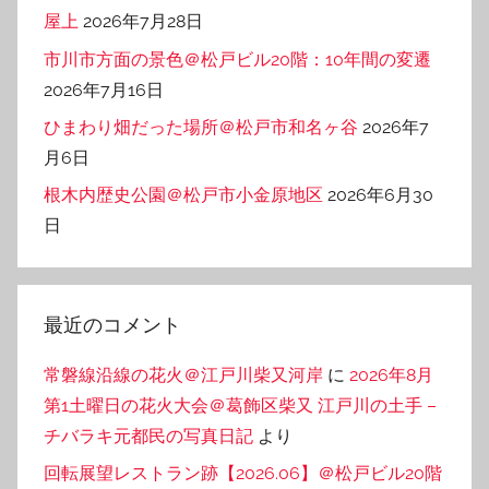
屋上
2026年7月28日
市川市方面の景色＠松戸ビル20階：10年間の変遷
2026年7月16日
ひまわり畑だった場所＠松戸市和名ヶ谷
2026年7
月6日
根木内歴史公園＠松戸市小金原地区
2026年6月30
日
最近のコメント
常磐線沿線の花火＠江戸川柴又河岸
に
2026年8月
第1土曜日の花火大会＠葛飾区柴又 江戸川の土手 –
チバラキ元都民の写真日記
より
回転展望レストラン跡【2026.06】＠松戸ビル20階