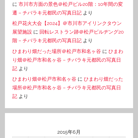
に
市川市方面の景色＠松戸ビル20階：10年間の変
遷 – チバラキ元都民の写真日記
より
松戸花火大会【2024】＠市川市アイリンクタウン
展望施設
に
回転レストラン跡＠松戸ビルヂング20
階 – チバラキ元都民の写真日記
より
ひまわり畑だった場所＠松戸市和名ヶ谷
に
ひまわ
り畑＠松戸市和名ヶ谷 – チバラキ元都民の写真日
記
より
ひまわり畑＠松戸市和名ヶ谷
に
ひまわり畑だった
場所＠松戸市和名ヶ谷 – チバラキ元都民の写真日
記
より
2015年6月