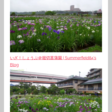
いざ！しょうぶ＠堀切菖蒲園 | Summerfield84's
Blog