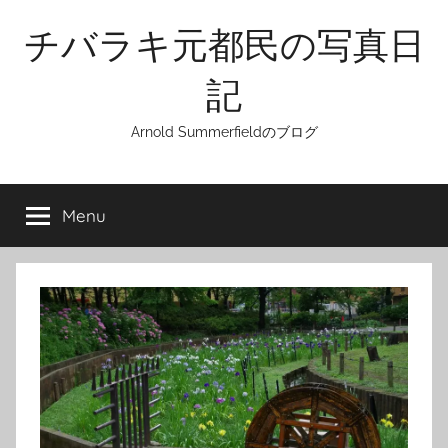
Skip
チバラキ元都民の写真日
to
content
記
Arnold Summerfieldのブログ
Menu