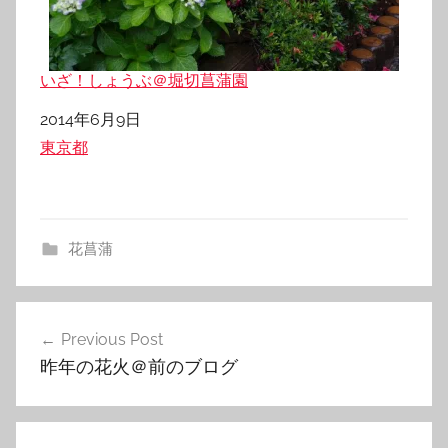
いざ！しょうぶ＠堀切菖蒲園
日付
2014年6月9日
関連理由
東京都
花菖蒲
投
Previous Post
稿
昨年の花火＠前のブログ
ナ
ビ