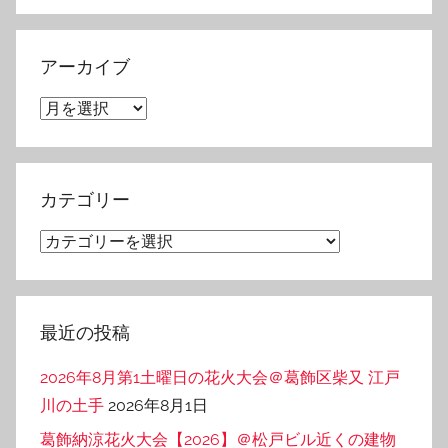
アーカイブ
ア
ー
カ
イ
カテゴリー
ブ
カ
テ
ゴ
リ
最近の投稿
ー
2026年8月第1土曜日の花火大会＠葛飾区柴又 江戸
川の土手
2026年8月1日
葛飾納涼花火大会【2026】＠松戸ビル近くの建物