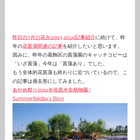
昨日の7月の花火(2013,2014)記事紹介
に続けて、昨
年の
花菖蒲関連の記事
を紹介したいと思います。
因みに、昨年の葛飾区の菖蒲園のキャッチコピーは
「いざ菖蒲」今年は「菖蒲あり」でした。
もう全体的花菖蒲も終わりに近づいているので、こ
の記事は過去形にしてみました。
あやめ祭り2014＠佐原水生植物園 |
Summerfield84's Blog