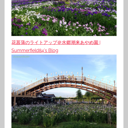
花菖蒲のライトアップ＠水郷潮来あやめ園 |
Summerfield84's Blog