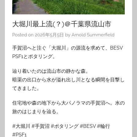
大堀川最上流(？)＠千葉県流山市
Posted on
2026年5月5日
by
Arnold Summerfield
手賀沼へと注ぐ「大堀川」の源流を求めて、BESV
PSF1とポタリング。
辿り着いたのは流山市の静かな森。
暗渠の出口から水が溢れ出し川となる瞬間を目撃し
てきました。
住宅地や森の地下から大パノラマの手賀沼へ。水の
旅のはじまりを辿る。
#大堀川 #手賀沼 #ポタリング #BESV #輪行
#PSF1