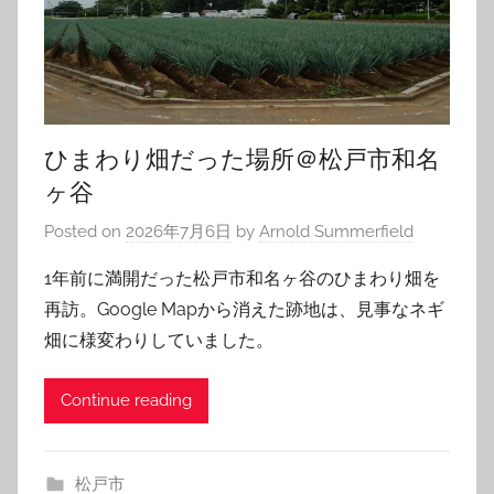
ひまわり畑だった場所＠松戸市和名
ヶ谷
Posted on
2026年7月6日
by
Arnold Summerfield
1年前に満開だった松戸市和名ヶ谷のひまわり畑を
再訪。Google Mapから消えた跡地は、見事なネギ
畑に様変わりしていました。
Continue reading
松戸市