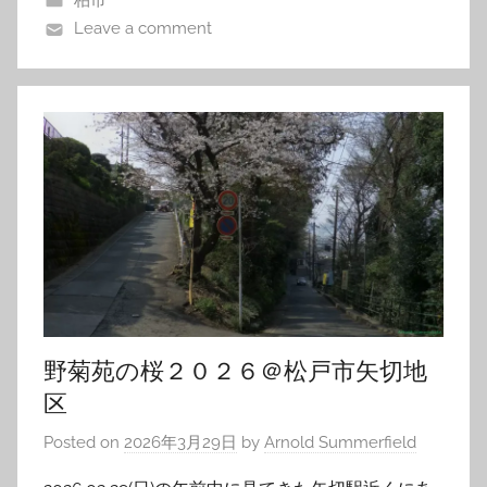
柏市
Leave a comment
野菊苑の桜２０２６＠松戸市矢切地
区
Posted on
2026年3月29日
by
Arnold Summerfield