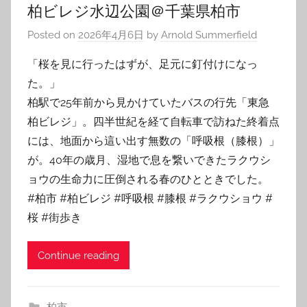
柏ビレジ水辺公園＠千葉県柏市
Posted on
2026年4月6日
by
Arnold Summerfield
「桜を見に行ったはずが、足元に釘付けになっ
た。」
柏駅で25年前から見かけていたバスの行先「東急
柏ビレジ」。四半世紀を経て自転車で訪ねた終着点
には、地面から這い出す無数の「呼吸根（膝根）」
が。40年の歳月、湿地で息を繋いできたラクウシ
ョウの生命力に圧倒される春のひとときでした。
#柏市 #柏ビレジ #呼吸根 #膝根 #ラクウショウ #
桜 #街歩き
Continue reading