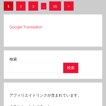
投
Next
1
2
3
…
95
»
Posts
稿
の
Google Translation
ペ
ー
ジ
送
検索
り
検索
アフィリエイトリンクが含まれています。