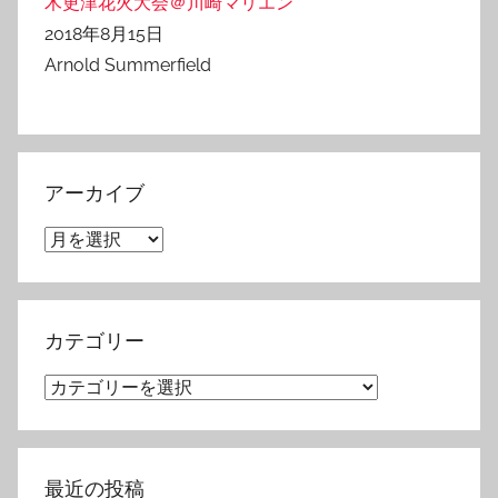
木更津花火大会＠川崎マリエン
2018年8月15日
Arnold Summerfield
アーカイブ
ア
ー
カ
イ
カテゴリー
ブ
カ
テ
ゴ
リ
最近の投稿