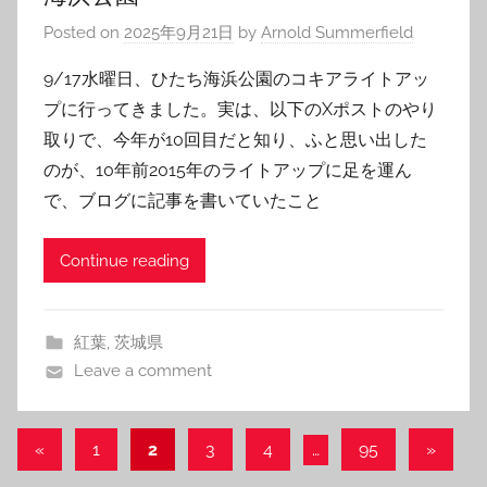
Posted on
2025年9月21日
by
Arnold Summerfield
9/17水曜日、ひたち海浜公園のコキアライトアッ
プに行ってきました。実は、以下のXポストのやり
取りで、今年が10回目だと知り、ふと思い出した
のが、10年前2015年のライトアップに足を運ん
で、ブログに記事を書いていたこと
Continue reading
紅葉
,
茨城県
Leave a comment
投
Previous
Next
«
1
2
3
4
…
95
»
Posts
Posts
稿