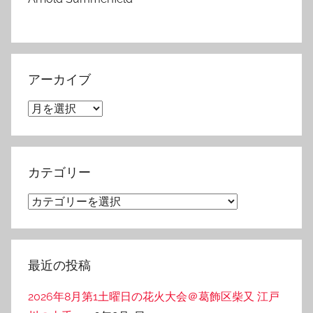
アーカイブ
ア
ー
カ
イ
カテゴリー
ブ
カ
テ
ゴ
リ
最近の投稿
ー
2026年8月第1土曜日の花火大会＠葛飾区柴又 江戸