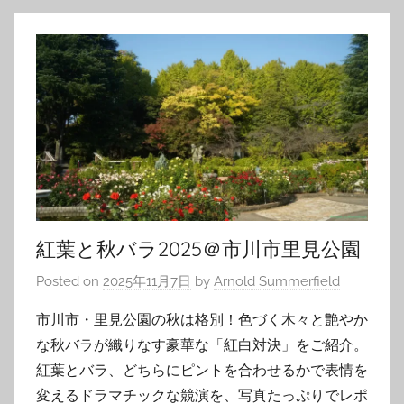
紅葉と秋バラ2025＠市川市里見公園
Posted on
2025年11月7日
by
Arnold Summerfield
市川市・里見公園の秋は格別！色づく木々と艶やか
な秋バラが織りなす豪華な「紅白対決」をご紹介。
紅葉とバラ、どちらにピントを合わせるかで表情を
変えるドラマチックな競演を、写真たっぷりでレポ