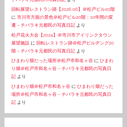
回転展望レストラン跡【2026.06】＠松戸ビル20階
に
市川市方面の景色＠松戸ビル20階：10年間の変
遷 – チバラキ元都民の写真日記
より
松戸花火大会【2024】＠市川市アイリンクタウン
展望施設
に
回転レストラン跡＠松戸ビルヂング20
階 – チバラキ元都民の写真日記
より
ひまわり畑だった場所＠松戸市和名ヶ谷
に
ひまわ
り畑＠松戸市和名ヶ谷 – チバラキ元都民の写真日
記
より
ひまわり畑＠松戸市和名ヶ谷
に
ひまわり畑だった
場所＠松戸市和名ヶ谷 – チバラキ元都民の写真日
記
より