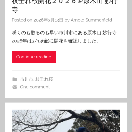
枝垂れ桜開花２０２６＠原木山 妙行
寺
Posted on
2026年3月13日
by
Arnold Summerfield
咲くのも散るのも早い市川市にある原木山 妙行寺
2026年は3/13(金)に開花を確認しました。
Continue reading
市川市
,
枝垂れ桜
One comment