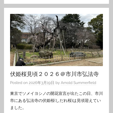
伏姫桜見頃２０２６＠市川市弘法寺
Posted on
2026年3月19日
by
Arnold Summerfield
東京でソメイヨシノの開花宣言が出たこの日、市川
市にある弘法寺の伏姫桜(しだれ桜)は見頃迎えてい
ました。