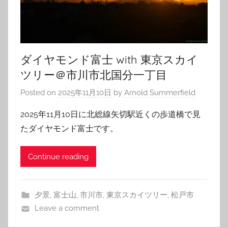
ダイヤモンド富士 with 東京スカイ
ツリー＠市川市北国分一丁目
Posted on
2025年11月10日
by
Arnold Summerfield
2025年11月10日に北総線矢切駅近くの歩道橋で見
たダイヤモンド富士です。
Continue reading
夕景
,
富士山
,
市川市
,
東京スカイツリー
,
松戸市
Leave a comment