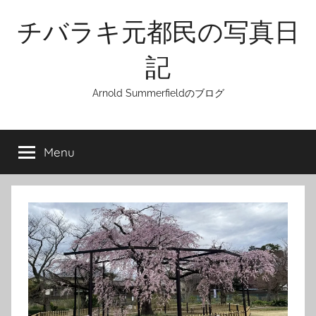
Skip
チバラキ元都民の写真日
to
content
記
Arnold Summerfieldのブログ
Menu