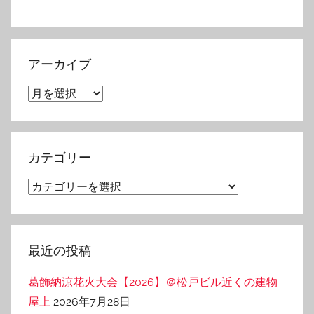
アーカイブ
ア
ー
カ
イ
カテゴリー
ブ
カ
テ
ゴ
リ
最近の投稿
ー
葛飾納涼花火大会【2026】＠松戸ビル近くの建物
屋上
2026年7月28日