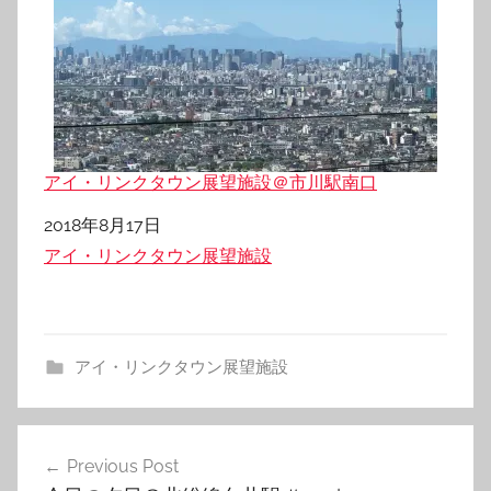
アイ・リンクタウン展望施設＠市川駅南口
日付
2018年8月17日
関連理由
アイ・リンクタウン展望施設
アイ・リンクタウン展望施設
投
Previous Post
稿