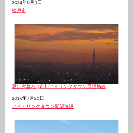
日付
2024年8月3日
関連理由
松戸市
夏は夕暮れ@市川アイリンクタウン展望施設
日付
2015年7月20日
関連理由
アイ・リンクタウン展望施設