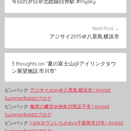
今日の夕日＠北総線白井駅 #mysky
ナ
ビ
ゲ
Next Post
アジサイ2015＠八景島.横浜市
ー
シ
ョ
3 thoughts on “
夏の富士山@アイリンクタウ
ン
ン展望施設.市川市
”
ピンバック:
アジサイ2015＠八景島.横浜市 | Arnold
Summerfieldのブログ
ピンバック:
亀岡八幡宮＠神奈川県逗子市 | Arnold
Summerfieldのブログ
ピンバック:
I-linkタウンいちかわ@千葉県市川市 | Arnold