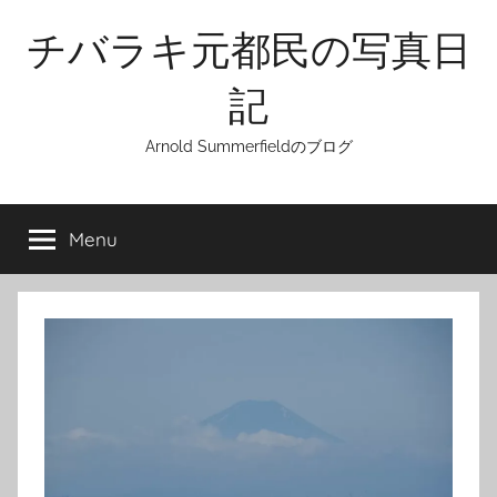
Skip
チバラキ元都民の写真日
to
content
記
Arnold Summerfieldのブログ
Menu