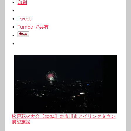
印刷
Tweet
Tumblr で共有
松戸花火大会【2024】＠市川市アイリンクタウン
展望施設