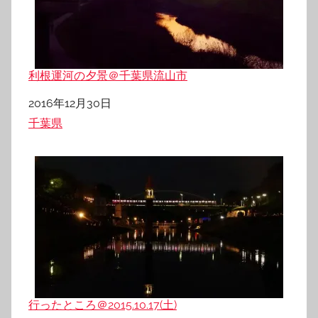
利根運河の夕景＠千葉県流山市
日付
2016年12月30日
関連理由
千葉県
行ったところ＠2015.10.17(土)