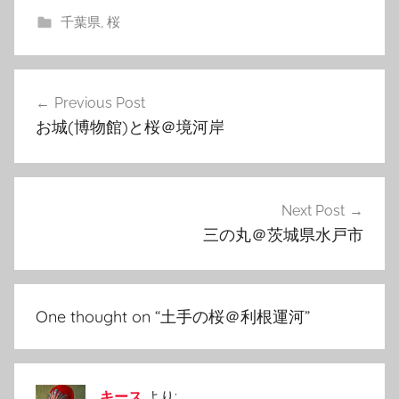
千葉県
,
桜
投
Previous Post
稿
お城(博物館)と桜＠境河岸
ナ
ビ
ゲ
Next Post
三の丸＠茨城県水戸市
ー
シ
ョ
One thought on “
土手の桜＠利根運河
”
ン
キース
より: