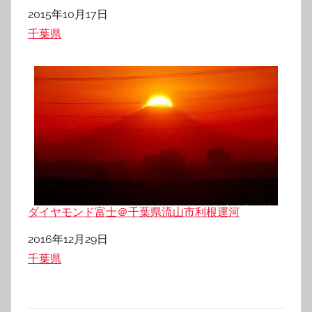
日付
2015年10月17日
関連理由
千葉県
ダイヤモンド富士＠千葉県流山市利根運河
日付
2016年12月29日
関連理由
千葉県