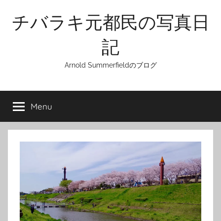
Skip
チバラキ元都民の写真日
to
content
記
Arnold Summerfieldのブログ
Menu