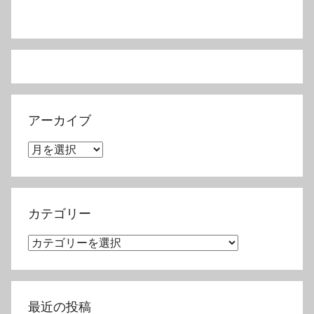
アーカイブ
ア
ー
カ
イ
カテゴリー
ブ
カ
テ
ゴ
リ
最近の投稿