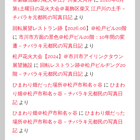
第1土曜日の花火大会＠葛飾区柴又 江戸川の土手 –
チバラキ元都民の写真日記
より
回転展望レストラン跡【2026.06】＠松戸ビル20階
に
市川市方面の景色＠松戸ビル20階：10年間の変
遷 – チバラキ元都民の写真日記
より
松戸花火大会【2024】＠市川市アイリンクタウン
展望施設
に
回転レストラン跡＠松戸ビルヂング20
階 – チバラキ元都民の写真日記
より
ひまわり畑だった場所＠松戸市和名ヶ谷
に
ひまわ
り畑＠松戸市和名ヶ谷 – チバラキ元都民の写真日
記
より
ひまわり畑＠松戸市和名ヶ谷
に
ひまわり畑だった
場所＠松戸市和名ヶ谷 – チバラキ元都民の写真日
記
より