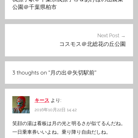
ナ
公園＠千葉県柏市
ビ
ゲ
Next Post
ー
コスモス＠北総花の丘公園
シ
ョ
ン
3 thoughts on “
月の出＠矢切駅前
”
キース
より:
2016年10月22日 14:42
笑顔の湯は看板は月の光と明るさが似てるんだね。
一日乗車券いいよね。乗り降り自由だしね。