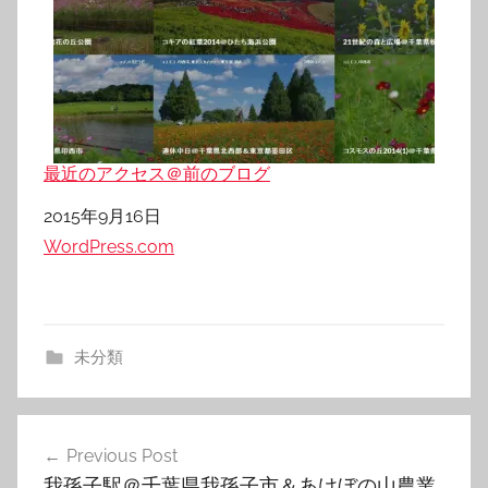
最近のアクセス＠前のブログ
日付
2015年9月16日
関連理由
WordPress.com
未分類
投
Previous Post
稿
我孫子駅＠千葉県我孫子市＆あけぼの山農業