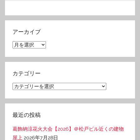
アーカイブ
ア
ー
カ
イ
カテゴリー
ブ
カ
テ
ゴ
リ
最近の投稿
ー
葛飾納涼花火大会【2026】＠松戸ビル近くの建物
屋上
2026年7月28日