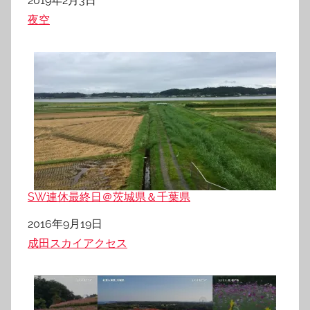
日付
2019年2月3日
関連理由
夜空
SW連休最終日＠茨城県＆千葉県
日付
2016年9月19日
関連理由
成田スカイアクセス