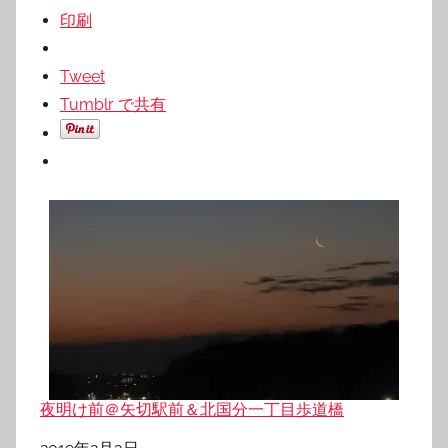
印刷
Tweet
Tumblr で共有
夜明け前＠矢切駅前＆北国分一丁目歩道橋