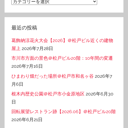
カ
テ
ゴ
リ
最近の投稿
ー
葛飾納涼花火大会【2026】＠松戸ビル近くの建物
屋上
2026年7月28日
市川市方面の景色＠松戸ビル20階：10年間の変遷
2026年7月16日
ひまわり畑だった場所＠松戸市和名ヶ谷
2026年7
月6日
根木内歴史公園＠松戸市小金原地区
2026年6月30
日
回転展望レストラン跡【2026.06】＠松戸ビル20階
2026年6月21日