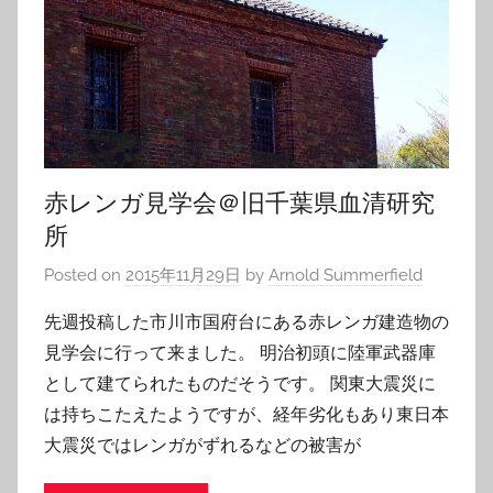
赤レンガ見学会＠旧千葉県血清研究
所
Posted on
2015年11月29日
by
Arnold Summerfield
先週投稿した市川市国府台にある赤レンガ建造物の
見学会に行って来ました。 明治初頭に陸軍武器庫
として建てられたものだそうです。 関東大震災に
は持ちこたえたようですが、経年劣化もあり東日本
大震災ではレンガがずれるなどの被害が