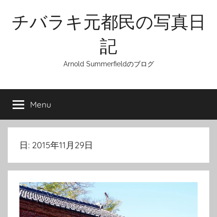
Skip
チバラキ元都民の写真日
to
content
記
Arnold Summerfieldのブログ
Menu
日:
2015年11月29日