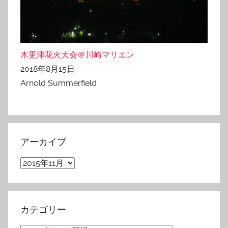
木更津花火大会＠川崎マリエン
2018年8月15日
Arnold Summerfield
アーカイブ
ア
ー
カ
イ
カテゴリー
ブ