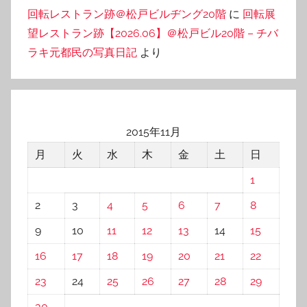
回転レストラン跡＠松戸ビルヂング20階
に
回転展
望レストラン跡【2026.06】＠松戸ビル20階 – チバ
ラキ元都民の写真日記
より
2015年11月
月
火
水
木
金
土
日
1
2
3
4
5
6
7
8
9
10
11
12
13
14
15
16
17
18
19
20
21
22
23
24
25
26
27
28
29
30