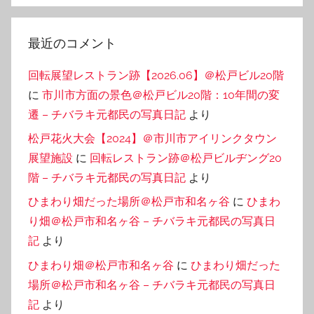
最近のコメント
回転展望レストラン跡【2026.06】＠松戸ビル20階
に
市川市方面の景色＠松戸ビル20階：10年間の変
遷 – チバラキ元都民の写真日記
より
松戸花火大会【2024】＠市川市アイリンクタウン
展望施設
に
回転レストラン跡＠松戸ビルヂング20
階 – チバラキ元都民の写真日記
より
ひまわり畑だった場所＠松戸市和名ヶ谷
に
ひまわ
り畑＠松戸市和名ヶ谷 – チバラキ元都民の写真日
記
より
ひまわり畑＠松戸市和名ヶ谷
に
ひまわり畑だった
場所＠松戸市和名ヶ谷 – チバラキ元都民の写真日
記
より