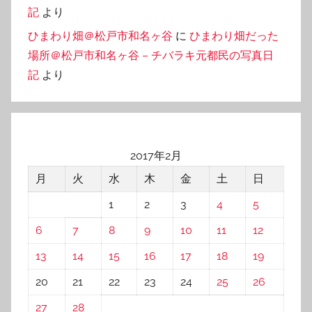
記
より
ひまわり畑＠松戸市和名ヶ谷
に
ひまわり畑だった
場所＠松戸市和名ヶ谷 – チバラキ元都民の写真日
記
より
2017年2月
月
火
水
木
金
土
日
1
2
3
4
5
6
7
8
9
10
11
12
13
14
15
16
17
18
19
20
21
22
23
24
25
26
27
28