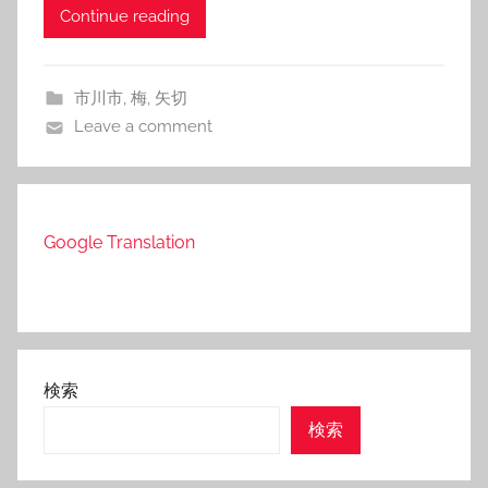
Continue reading
市川市
,
梅
,
矢切
Leave a comment
Google Translation
検索
検索