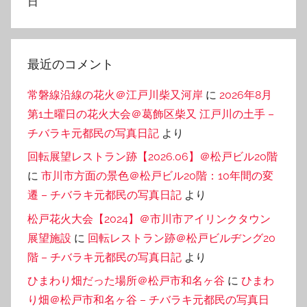
日
最近のコメント
常磐線沿線の花火＠江戸川柴又河岸
に
2026年8月
第1土曜日の花火大会＠葛飾区柴又 江戸川の土手 –
チバラキ元都民の写真日記
より
回転展望レストラン跡【2026.06】＠松戸ビル20階
に
市川市方面の景色＠松戸ビル20階：10年間の変
遷 – チバラキ元都民の写真日記
より
松戸花火大会【2024】＠市川市アイリンクタウン
展望施設
に
回転レストラン跡＠松戸ビルヂング20
階 – チバラキ元都民の写真日記
より
ひまわり畑だった場所＠松戸市和名ヶ谷
に
ひまわ
り畑＠松戸市和名ヶ谷 – チバラキ元都民の写真日