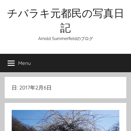
Skip
チバラキ元都民の写真日
to
content
記
Arnold Summerfieldのブログ
Menu
日:
2017年2月6日