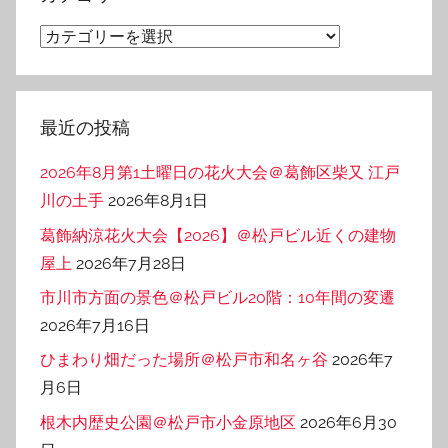
ブ
カ
テ
ゴ
リ
最近の投稿
ー
2026年8月第1土曜日の花火大会＠葛飾区柴又 江戸
川の土手
2026年8月1日
葛飾納涼花火大会【2026】＠松戸ビル近くの建物
屋上
2026年7月28日
市川市方面の景色＠松戸ビル20階：10年間の変遷
2026年7月16日
ひまわり畑だった場所＠松戸市和名ヶ谷
2026年7
月6日
根木内歴史公園＠松戸市小金原地区
2026年6月30