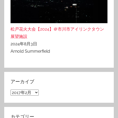
松戸花火大会【2024】＠市川市アイリンクタウン
展望施設
2024年8月3日
Arnold Summerfield
アーカイブ
ア
ー
カ
イ
カテゴリー