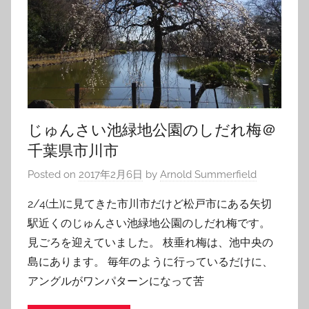
じゅんさい池緑地公園のしだれ梅＠
千葉県市川市
Posted on
2017年2月6日
by
Arnold Summerfield
2/4(土)に見てきた市川市だけど松戸市にある矢切
駅近くのじゅんさい池緑地公園のしだれ梅です。
見ごろを迎えていました。 枝垂れ梅は、池中央の
島にあります。 毎年のように行っているだけに、
アングルがワンパターンになって苦