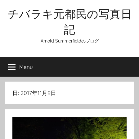
Skip
チバラキ元都民の写真日
to
content
記
Arnold Summerfieldのブログ
Menu
日:
2017年11月9日