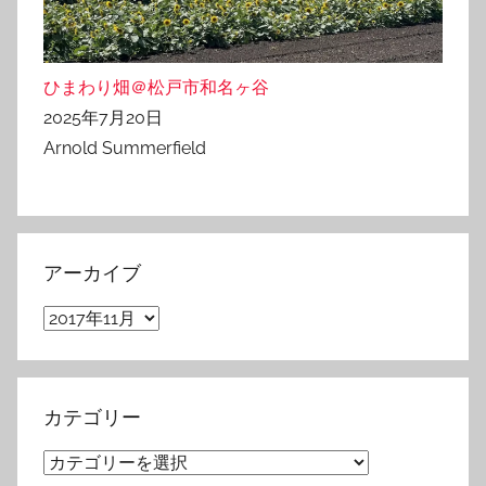
ひまわり畑＠松戸市和名ヶ谷
2025年7月20日
Arnold Summerfield
アーカイブ
ア
ー
カ
イ
カテゴリー
ブ
カ