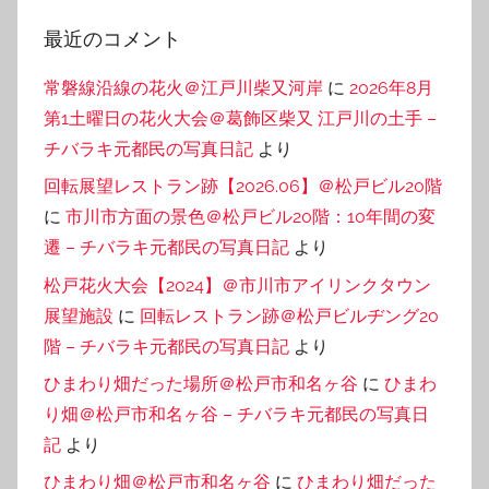
最近のコメント
常磐線沿線の花火＠江戸川柴又河岸
に
2026年8月
第1土曜日の花火大会＠葛飾区柴又 江戸川の土手 –
チバラキ元都民の写真日記
より
回転展望レストラン跡【2026.06】＠松戸ビル20階
に
市川市方面の景色＠松戸ビル20階：10年間の変
遷 – チバラキ元都民の写真日記
より
松戸花火大会【2024】＠市川市アイリンクタウン
展望施設
に
回転レストラン跡＠松戸ビルヂング20
階 – チバラキ元都民の写真日記
より
ひまわり畑だった場所＠松戸市和名ヶ谷
に
ひまわ
り畑＠松戸市和名ヶ谷 – チバラキ元都民の写真日
記
より
ひまわり畑＠松戸市和名ヶ谷
に
ひまわり畑だった