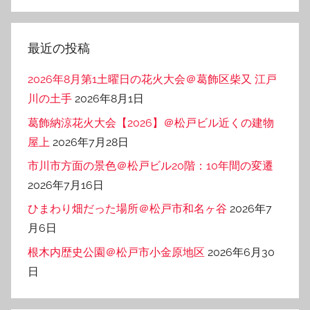
テ
ゴ
リ
最近の投稿
ー
2026年8月第1土曜日の花火大会＠葛飾区柴又 江戸
川の土手
2026年8月1日
葛飾納涼花火大会【2026】＠松戸ビル近くの建物
屋上
2026年7月28日
市川市方面の景色＠松戸ビル20階：10年間の変遷
2026年7月16日
ひまわり畑だった場所＠松戸市和名ヶ谷
2026年7
月6日
根木内歴史公園＠松戸市小金原地区
2026年6月30
日