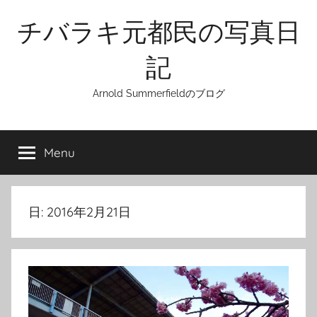
Skip
チバラキ元都民の写真日
to
content
記
Arnold Summerfieldのブログ
Menu
日:
2016年2月21日