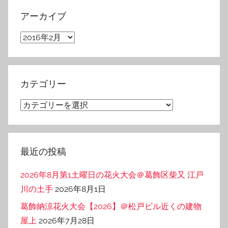
アーカイブ
ア
ー
カ
イ
カテゴリー
ブ
カ
テ
ゴ
リ
最近の投稿
ー
2026年8月第1土曜日の花火大会＠葛飾区柴又 江戸
川の土手
2026年8月1日
葛飾納涼花火大会【2026】＠松戸ビル近くの建物
屋上
2026年7月28日