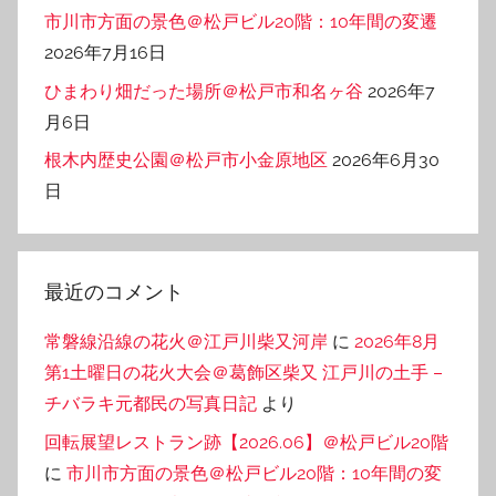
市川市方面の景色＠松戸ビル20階：10年間の変遷
2026年7月16日
ひまわり畑だった場所＠松戸市和名ヶ谷
2026年7
月6日
根木内歴史公園＠松戸市小金原地区
2026年6月30
日
最近のコメント
常磐線沿線の花火＠江戸川柴又河岸
に
2026年8月
第1土曜日の花火大会＠葛飾区柴又 江戸川の土手 –
チバラキ元都民の写真日記
より
回転展望レストラン跡【2026.06】＠松戸ビル20階
に
市川市方面の景色＠松戸ビル20階：10年間の変