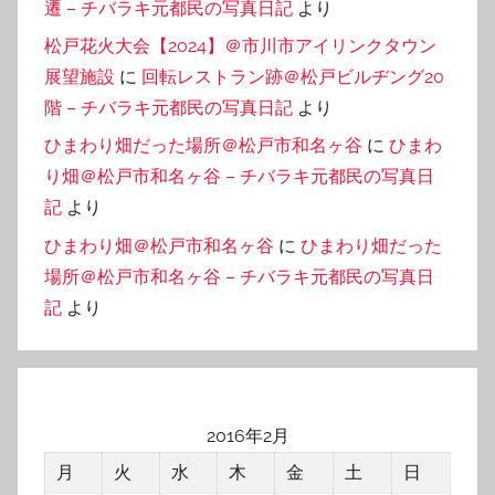
遷 – チバラキ元都民の写真日記
より
松戸花火大会【2024】＠市川市アイリンクタウン
展望施設
に
回転レストラン跡＠松戸ビルヂング20
階 – チバラキ元都民の写真日記
より
ひまわり畑だった場所＠松戸市和名ヶ谷
に
ひまわ
り畑＠松戸市和名ヶ谷 – チバラキ元都民の写真日
記
より
ひまわり畑＠松戸市和名ヶ谷
に
ひまわり畑だった
場所＠松戸市和名ヶ谷 – チバラキ元都民の写真日
記
より
2016年2月
月
火
水
木
金
土
日