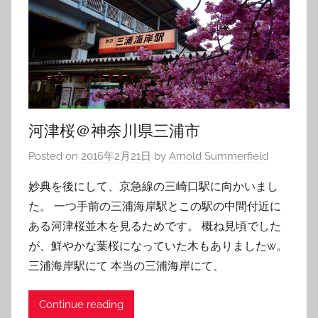
河津桜＠神奈川県三浦市
Posted on
2016年2月21日
by
Arnold Summerfield
妙典を後にして、京急線の三崎口駅に向かいまし
た。 一つ手前の三浦海岸駅とこの駅の中間付近に
ある河津桜並木を見るためです。 概ね見頃でした
が、鮮やかな葉桜になっていた木もありましたw。
三浦海岸駅にて 本当の三浦海岸にて、
Continue reading