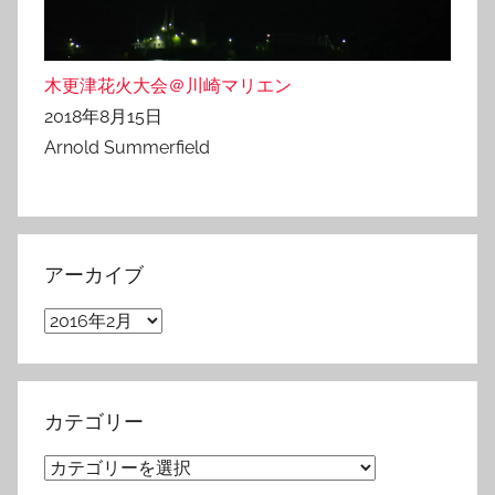
木更津花火大会＠川崎マリエン
2018年8月15日
Arnold Summerfield
アーカイブ
ア
ー
カ
イ
カテゴリー
ブ
カ