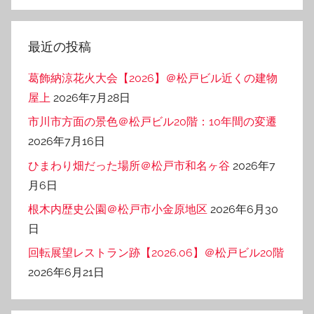
テ
ゴ
リ
最近の投稿
ー
葛飾納涼花火大会【2026】＠松戸ビル近くの建物
屋上
2026年7月28日
市川市方面の景色＠松戸ビル20階：10年間の変遷
2026年7月16日
ひまわり畑だった場所＠松戸市和名ヶ谷
2026年7
月6日
根木内歴史公園＠松戸市小金原地区
2026年6月30
日
回転展望レストラン跡【2026.06】＠松戸ビル20階
2026年6月21日