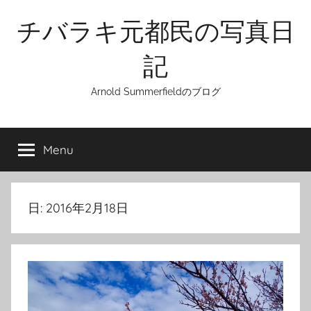
Skip
チバラキ元都民の写真日
to
content
記
Arnold Summerfieldのブログ
Menu
日:
2016年2月18日