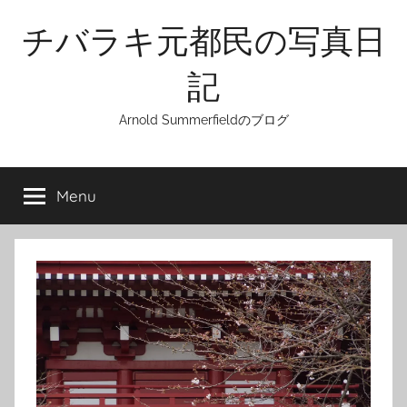
Skip
チバラキ元都民の写真日
to
content
記
Arnold Summerfieldのブログ
Menu