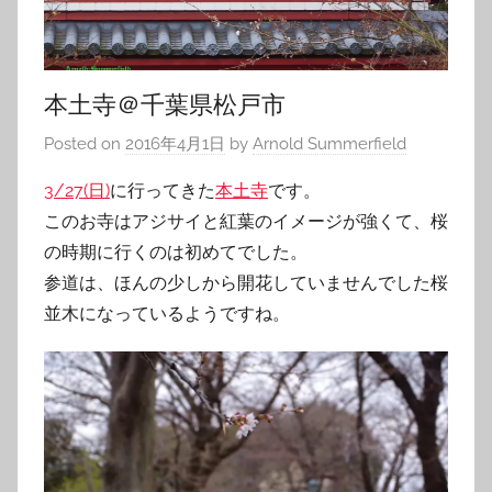
本土寺＠千葉県松戸市
Posted on
2016年4月1日
by
Arnold Summerfield
3/27(日)
に行ってきた
本土寺
です。
このお寺はアジサイと紅葉のイメージが強くて、桜
の時期に行くのは初めてでした。
参道は、ほんの少しから開花していませんでした桜
並木になっているようですね。