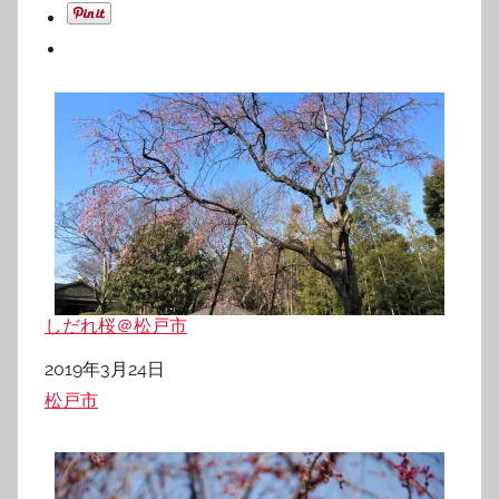
しだれ桜＠松戸市
日付
2019年3月24日
関連理由
松戸市