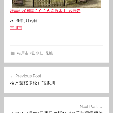
枝垂れ桜満開２０２６＠原木山-妙行寺
日付
2026年3月19日
関連理由
市川市
松戸市
,
桜
,
水仙
,
花桃
投
Previous Post
稿
桜と葉桜＠松戸宿坂川
ナ
ビ
ゲ
Next Post