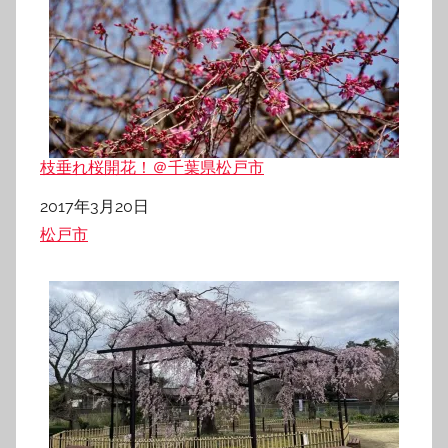
枝垂れ桜開花！＠千葉県松戸市
日付
2017年3月20日
関連理由
松戸市