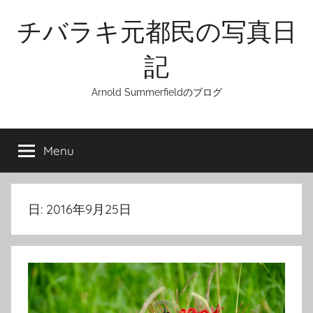
Skip
チバラキ元都民の写真日
to
content
記
Arnold Summerfieldのブログ
Menu
日:
2016年9月25日