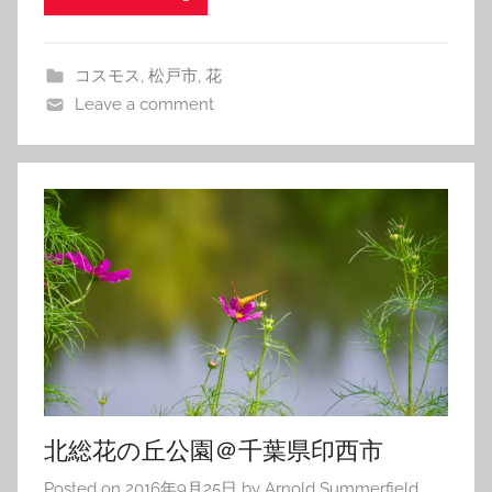
コスモス
,
松戸市
,
花
Leave a comment
北総花の丘公園＠千葉県印西市
Posted on
2016年9月25日
by
Arnold Summerfield