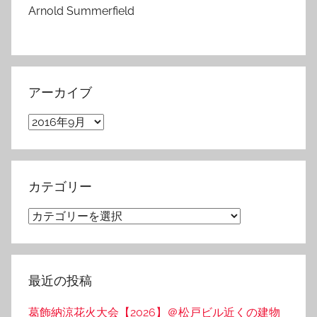
Arnold Summerfield
アーカイブ
ア
ー
カ
イ
カテゴリー
ブ
カ
テ
ゴ
リ
最近の投稿
ー
葛飾納涼花火大会【2026】＠松戸ビル近くの建物