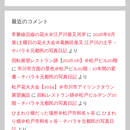
最近のコメント
常磐線沿線の花火＠江戸川柴又河岸
に
2026年8月
第1土曜日の花火大会＠葛飾区柴又 江戸川の土手 –
チバラキ元都民の写真日記
より
回転展望レストラン跡【2026.06】＠松戸ビル20階
に
市川市方面の景色＠松戸ビル20階：10年間の変
遷 – チバラキ元都民の写真日記
より
松戸花火大会【2024】＠市川市アイリンクタウン
展望施設
に
回転レストラン跡＠松戸ビルヂング20
階 – チバラキ元都民の写真日記
より
ひまわり畑だった場所＠松戸市和名ヶ谷
に
ひまわ
り畑＠松戸市和名ヶ谷 – チバラキ元都民の写真日
記
より