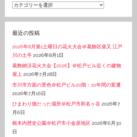
カ
テ
ゴ
リ
最近の投稿
ー
2026年8月第1土曜日の花火大会＠葛飾区柴又 江戸
川の土手
2026年8月1日
葛飾納涼花火大会【2026】＠松戸ビル近くの建物
屋上
2026年7月28日
市川市方面の景色＠松戸ビル20階：10年間の変遷
2026年7月16日
ひまわり畑だった場所＠松戸市和名ヶ谷
2026年7
月6日
根木内歴史公園＠松戸市小金原地区
2026年6月30
日