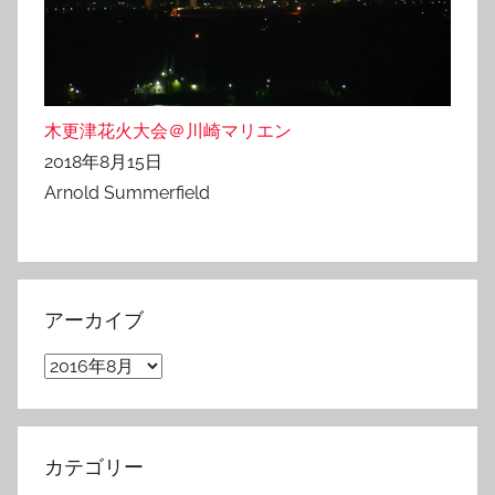
木更津花火大会＠川崎マリエン
2018年8月15日
Arnold Summerfield
アーカイブ
ア
ー
カ
イ
カテゴリー
ブ