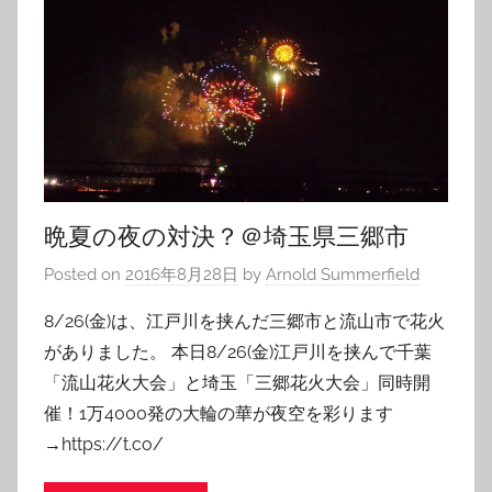
晩夏の夜の対決？＠埼玉県三郷市
Posted on
2016年8月28日
by
Arnold Summerfield
8/26(金)は、江戸川を挟んだ三郷市と流山市で花火
がありました。 本日8/26(金)江戸川を挟んで千葉
「流山花火大会」と埼玉「三郷花火大会」同時開
催！1万4000発の大輪の華が夜空を彩ります
→https://t.co/