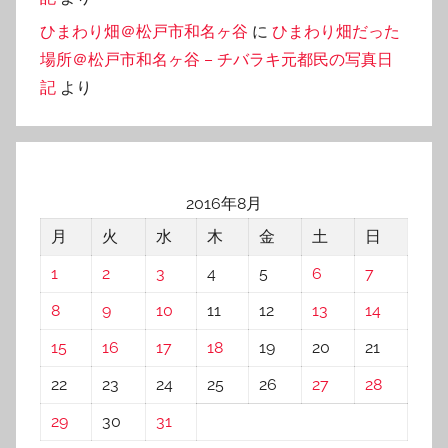
ひまわり畑＠松戸市和名ヶ谷
に
ひまわり畑だった
場所＠松戸市和名ヶ谷 – チバラキ元都民の写真日
記
より
2016年8月
月
火
水
木
金
土
日
1
2
3
4
5
6
7
8
9
10
11
12
13
14
15
16
17
18
19
20
21
22
23
24
25
26
27
28
29
30
31