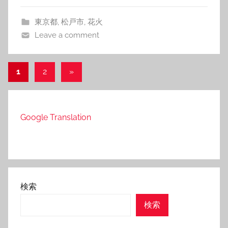
東京都
,
松戸市
,
花火
Leave a comment
投
Next
1
2
»
Posts
稿
の
Google Translation
ペ
ー
ジ
送
検索
り
検索