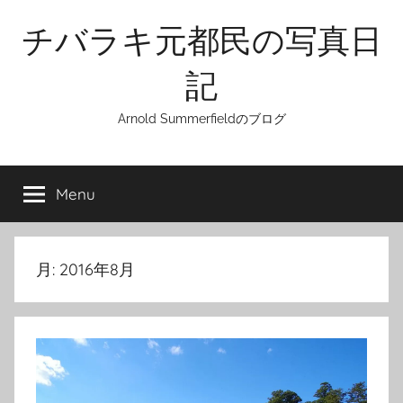
Skip
チバラキ元都民の写真日
to
content
記
Arnold Summerfieldのブログ
Menu
月:
2016年8月