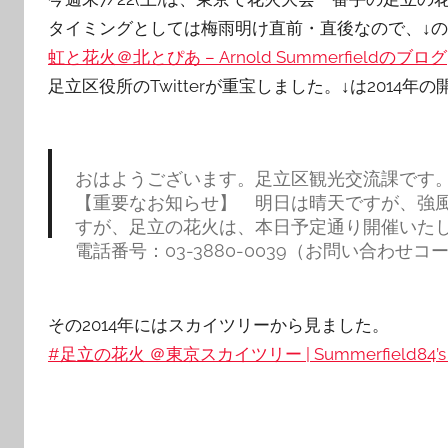
タイミングとしては梅雨明け直前・直後なので、↓
虹と花火＠北とぴあ – Arnold Summerfieldのブログ
足立区役所のTwitterが重宝しました。↓は2014年
おはようございます。足立区観光交流課です
【重要なお知らせ】 明日は晴天ですが、強
すが、足立の花火は、本日予定通り開催いた
電話番号：03-3880-0039（お問い合わせ
— 足立区役所 (@adachi_city)
July 19, 2014
その2014年にはスカイツリーから見ました。
#足立の花火 ＠東京スカイツリー | Summerfield84’s 