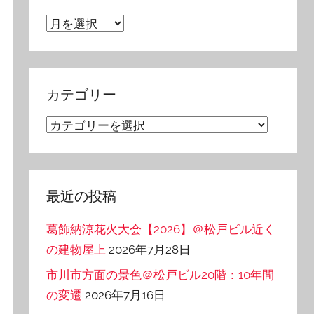
ア
ー
カ
イ
カテゴリー
ブ
カ
テ
ゴ
リ
最近の投稿
ー
葛飾納涼花火大会【2026】＠松戸ビル近く
の建物屋上
2026年7月28日
市川市方面の景色＠松戸ビル20階：10年間
の変遷
2026年7月16日