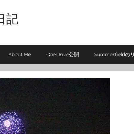
日記
About Me
OneDrive公開
Summerfield