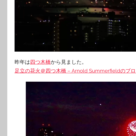
昨年は
四つ木橋
から見ました。
足立の花火＠四つ木橋 – Arnold Summerfieldのブ