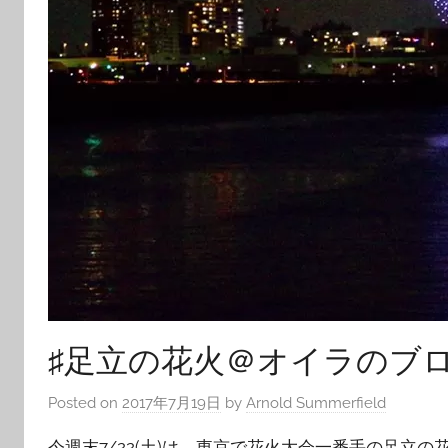
♯足立の花火＠オイラのブ
Posted on
2017年7月19日
by
Arnold Summerfield
今週末7/22(土)は、東京で花火大会一番手の足立の