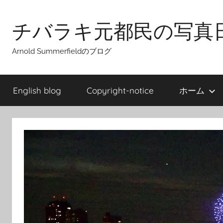
Skip
to
チバラキ元都民の写真
content
Arnold Summerfieldのブログ
English blog
Copyright-notice
ホーム