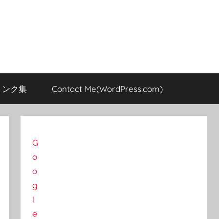
のリンク集
Contact Me(WordPress.com)
G
o
o
g
l
e