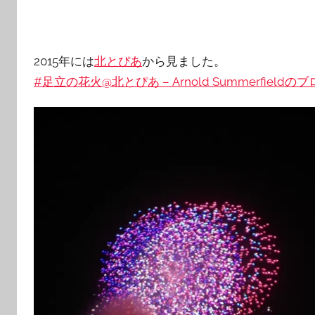
2015年には
北とぴあ
から見ました。
#足立の花火@北とぴあ – Arnold Summerfieldの