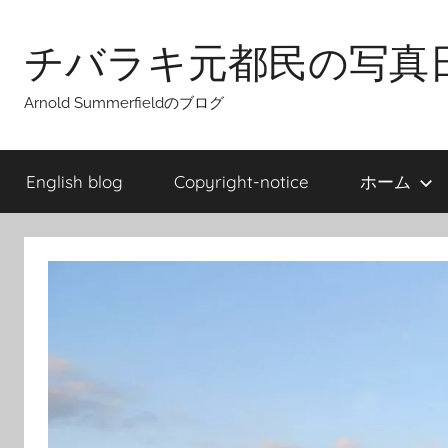
Skip
to
チバラキ元都民の写真
content
Arnold Summerfieldのブログ
English blog
Copyright-notice
ホーム