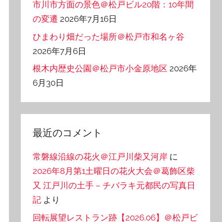
市川市方面の景色＠松戸ビル20階：10年間
の変遷
2026年7月16日
ひまわり畑だった場所＠松戸市和名ヶ谷
2026年7月6日
根木内歴史公園＠松戸市小金原地区
2026年
6月30日
最近のコメント
常磐線沿線の花火＠江戸川柴又河岸
に
2026年8月第1土曜日の花火大会＠葛飾区柴
又 江戸川の土手 – チバラキ元都民の写真日
記
より
回転展望レストラン跡【2026.06】＠松戸ビ