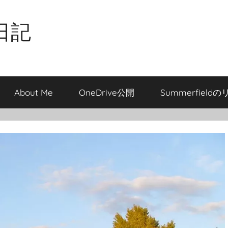
日記
About Me
OneDrive公開
Summerfield