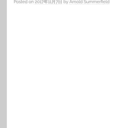
Posted on
2017年11月7日
by
Arnold Summerfield