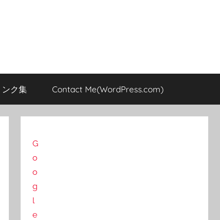
のリンク集
Contact Me(WordPress.com)
G
o
o
g
l
e