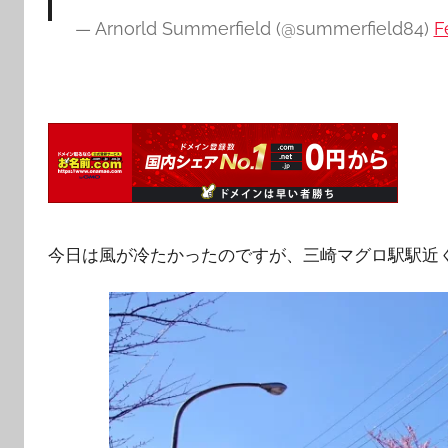
— Arnorld Summerfield (@summerfield84)
F
今日は風が冷たかったのですが、三崎マグロ駅駅近