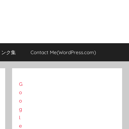
のリンク集
Contact Me(WordPress.com)
G
o
o
g
l
e