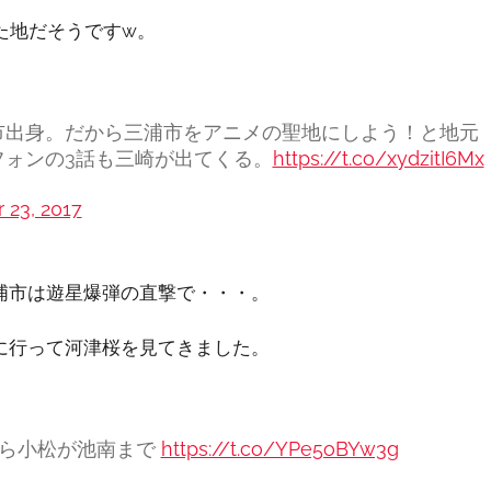
た地だそうですw。
市出身。だから三浦市をアニメの聖地にしよう！と地元
ォンの3話も三崎が出てくる。
https://t.co/xydzitI6Mx
23, 2017
浦市は遊星爆弾の直撃で・・・。
に行って河津桜を見てきました。
三崎口駅から小松が池南まで
https://t.co/YPe5oBYw3g