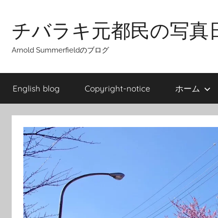
Skip
to
チバラキ元都民の写真
content
Arnold Summerfieldのブログ
English blog
Copyright-notice
ホーム