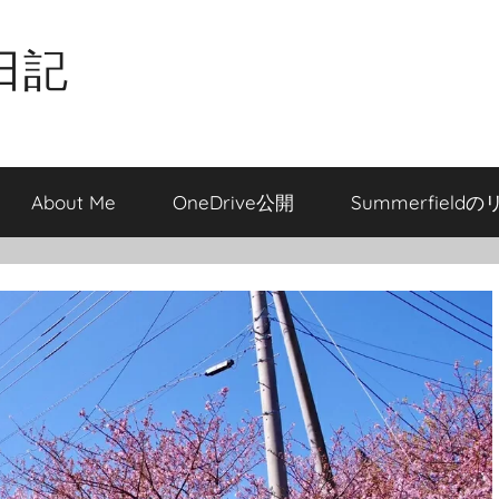
日記
About Me
OneDrive公開
Summerfield