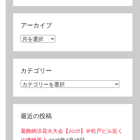
アーカイブ
ア
ー
カ
イ
カテゴリー
ブ
カ
テ
ゴ
リ
最近の投稿
ー
葛飾納涼花火大会【2026】＠松戸ビル近く
の建物屋上
2026年7月28日