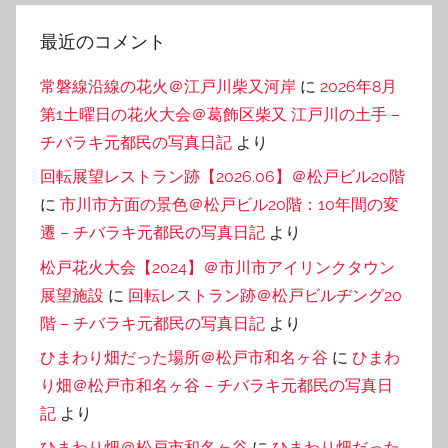
最近のコメント
常磐線沿線の花火＠江戸川柴又河岸
に
2026年8月
第1土曜日の花火大会＠葛飾区柴又 江戸川の土手 –
チバラキ元都民の写真日記
より
回転展望レストラン跡【2026.06】＠松戸ビル20階
に
市川市方面の景色＠松戸ビル20階：10年間の変
遷 – チバラキ元都民の写真日記
より
松戸花火大会【2024】＠市川市アイリンクタウン
展望施設
に
回転レストラン跡＠松戸ビルヂング20
階 – チバラキ元都民の写真日記
より
ひまわり畑だった場所＠松戸市和名ヶ谷
に
ひまわ
り畑＠松戸市和名ヶ谷 – チバラキ元都民の写真日
記
より
ひまわり畑＠松戸市和名ヶ谷
に
ひまわり畑だった