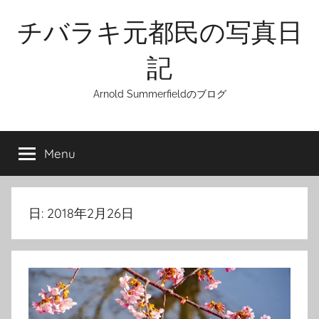
Skip
チバラキ元都民の写真日
to
content
記
Arnold Summerfieldのブログ
Menu
日:
2018年2月26日