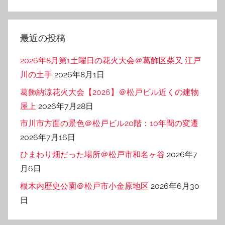
テ
ゴ
リ
最近の投稿
ー
2026年8月第1土曜日の花火大会＠葛飾区柴又 江戸
川の土手
2026年8月1日
葛飾納涼花火大会【2026】＠松戸ビル近くの建物
屋上
2026年7月28日
市川市方面の景色＠松戸ビル20階：10年間の変遷
2026年7月16日
ひまわり畑だった場所＠松戸市和名ヶ谷
2026年7
月6日
根木内歴史公園＠松戸市小金原地区
2026年6月30
日