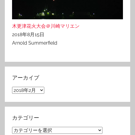
木更津花火大会＠川崎マリエン
2018年8月15日
Arnold Summerfield
アーカイブ
ア
ー
カ
イ
カテゴリー
ブ
カ