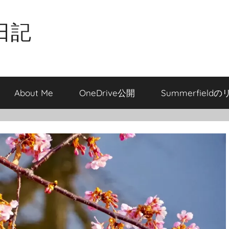
日記
About Me
OneDrive公開
Summerfield