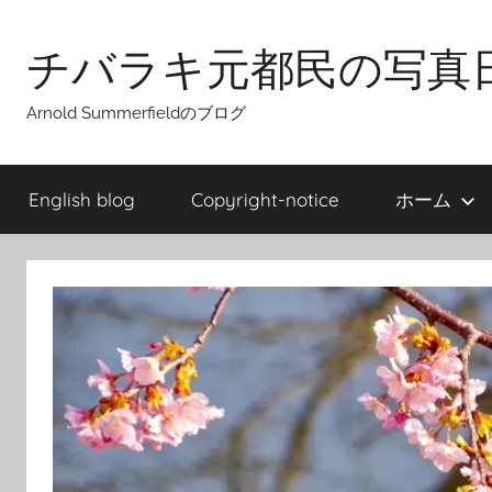
Skip
to
チバラキ元都民の写真
content
Arnold Summerfieldのブログ
English blog
Copyright-notice
ホーム