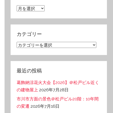
ア
ー
カ
イ
カテゴリー
ブ
カ
テ
ゴ
リ
最近の投稿
ー
葛飾納涼花火大会【2026】＠松戸ビル近く
の建物屋上
2026年7月28日
市川市方面の景色＠松戸ビル20階：10年間
の変遷
2026年7月16日