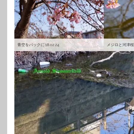
青空をバックに’18.02.24
メジロと河津桜’18