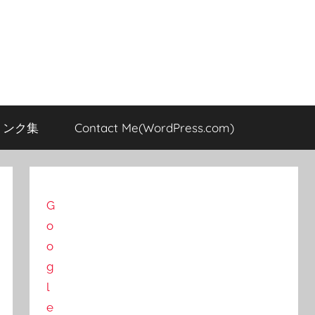
のリンク集
Contact Me(WordPress.com)
G
o
o
g
l
e