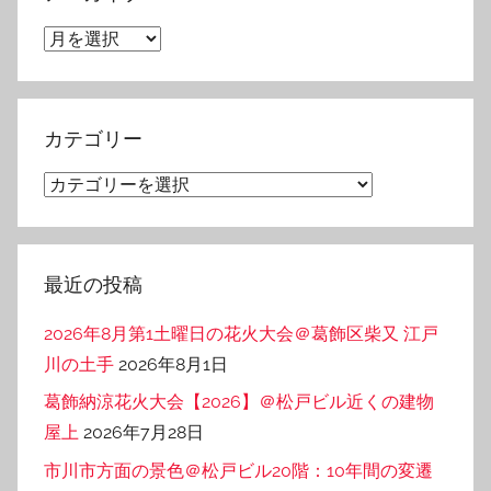
ア
ー
カ
イ
カテゴリー
ブ
カ
テ
ゴ
リ
最近の投稿
ー
2026年8月第1土曜日の花火大会＠葛飾区柴又 江戸
川の土手
2026年8月1日
葛飾納涼花火大会【2026】＠松戸ビル近くの建物
屋上
2026年7月28日
市川市方面の景色＠松戸ビル20階：10年間の変遷