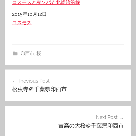
コスモスと赤ソバ＠北総線沿線
日付
2015年10月12日
関連理由
コスモス
印西市
,
桜
投
Previous Post
稿
松虫寺＠千葉県印西市
ナ
ビ
ゲ
Next Post
吉高の大桜＠千葉県印西市
ー