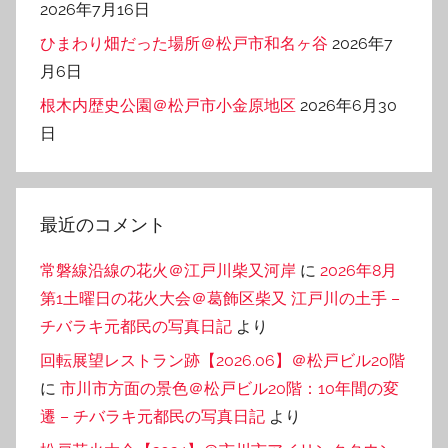
2026年7月16日
ひまわり畑だった場所＠松戸市和名ヶ谷
2026年7
月6日
根木内歴史公園＠松戸市小金原地区
2026年6月30
日
最近のコメント
常磐線沿線の花火＠江戸川柴又河岸
に
2026年8月
第1土曜日の花火大会＠葛飾区柴又 江戸川の土手 –
チバラキ元都民の写真日記
より
回転展望レストラン跡【2026.06】＠松戸ビル20階
に
市川市方面の景色＠松戸ビル20階：10年間の変
遷 – チバラキ元都民の写真日記
より