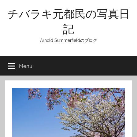
Skip
チバラキ元都民の写真日
to
content
記
Arnold Summerfieldのブログ
Menu