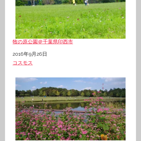
牧の原公園＠千葉県印西市
日付
2016年9月26日
関連理由
コスモス