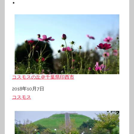
コスモスの丘＠千葉県印西市
日付
2018年10月7日
関連理由
コスモス