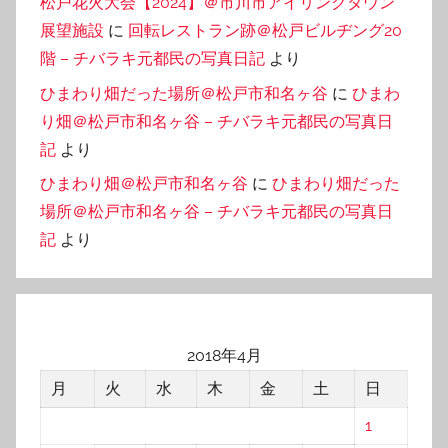
松戸花火大会【2024】＠市川市アイリンクタウン
展望施設
に
回転レストラン跡＠松戸ビルヂング20
階 – チバラキ元都民の写真日記
より
ひまわり畑だった場所＠松戸市和名ヶ谷
に
ひまわ
り畑＠松戸市和名ヶ谷 – チバラキ元都民の写真日
記
より
ひまわり畑＠松戸市和名ヶ谷
に
ひまわり畑だった
場所＠松戸市和名ヶ谷 – チバラキ元都民の写真日
記
より
2018年4月
月
火
水
木
金
土
日
1