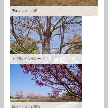
更地のコスモス畑
まだ蕾のヤマザクラ(？)
散ってしまった寒桜