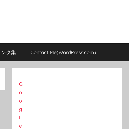
のリンク集
Contact Me(WordPress.com)
G
o
o
g
l
e