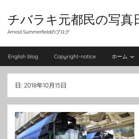
Skip
to
チバラキ元都民の写真
content
Arnold Summerfieldのブログ
English blog
Copyright-notice
ホーム
日:
2018年10月15日