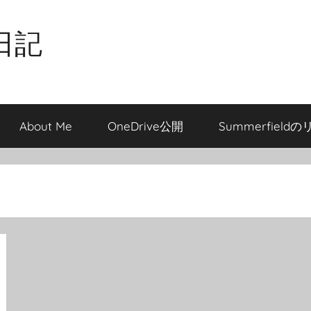
日記
About Me
OneDrive公開
Summerfield