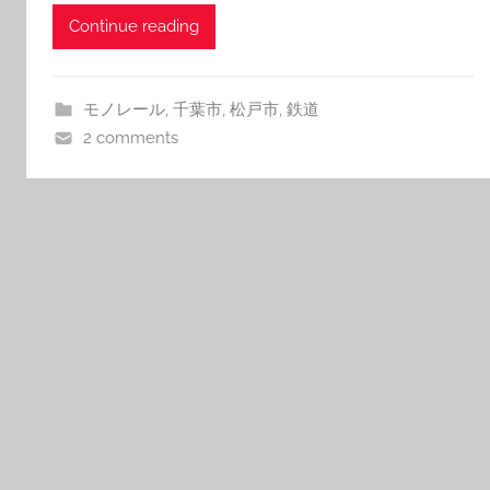
Continue reading
モノレール
,
千葉市
,
松戸市
,
鉄道
2 comments