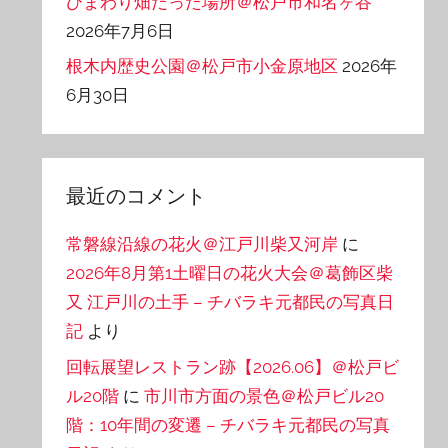
ひまわり畑だった場所＠松戸市和名ヶ谷
2026年7月6日
根木内歴史公園＠松戸市小金原地区
2026年
6月30日
最近のコメント
常磐線沿線の花火＠江戸川柴又河岸
に
2026年8月第1土曜日の花火大会＠葛飾区柴
又 江戸川の土手 – チバラキ元都民の写真日
記
より
回転展望レストラン跡【2026.06】＠松戸ビ
ル20階
に
市川市方面の景色＠松戸ビル20
階：10年間の変遷 – チバラキ元都民の写真