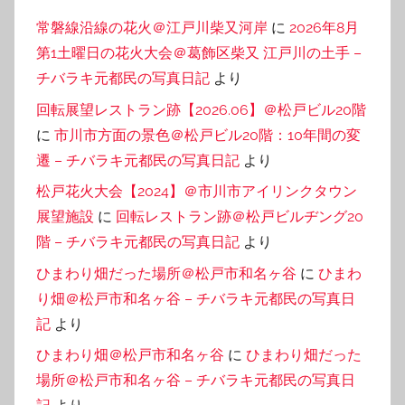
常磐線沿線の花火＠江戸川柴又河岸
に
2026年8月
第1土曜日の花火大会＠葛飾区柴又 江戸川の土手 –
チバラキ元都民の写真日記
より
回転展望レストラン跡【2026.06】＠松戸ビル20階
に
市川市方面の景色＠松戸ビル20階：10年間の変
遷 – チバラキ元都民の写真日記
より
松戸花火大会【2024】＠市川市アイリンクタウン
展望施設
に
回転レストラン跡＠松戸ビルヂング20
階 – チバラキ元都民の写真日記
より
ひまわり畑だった場所＠松戸市和名ヶ谷
に
ひまわ
り畑＠松戸市和名ヶ谷 – チバラキ元都民の写真日
記
より
ひまわり畑＠松戸市和名ヶ谷
に
ひまわり畑だった
場所＠松戸市和名ヶ谷 – チバラキ元都民の写真日