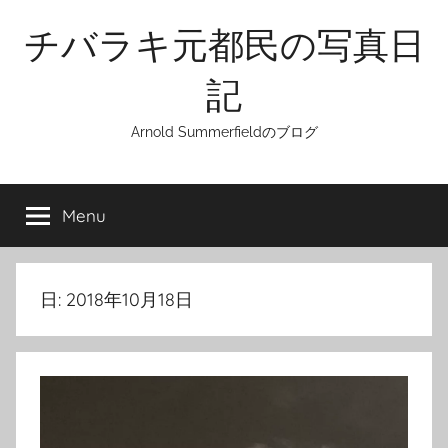
Skip
チバラキ元都民の写真日
to
content
記
Arnold Summerfieldのブログ
Menu
日:
2018年10月18日