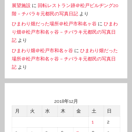
展望施設
に
回転レストラン跡＠松戸ビルヂング20
階 – チバラキ元都民の写真日記
より
ひまわり畑だった場所＠松戸市和名ヶ谷
に
ひまわ
り畑＠松戸市和名ヶ谷 – チバラキ元都民の写真日
記
より
ひまわり畑＠松戸市和名ヶ谷
に
ひまわり畑だった
場所＠松戸市和名ヶ谷 – チバラキ元都民の写真日
記
より
2018年12月
月
火
水
木
金
土
日
1
2