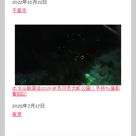
日付
2022年10月22日
関連理由
千葉市
ホタル観賞会2025＠市川市大町公園｜手持ち撮影
奮闘記
日付
2025年7月17日
関連理由
夜景