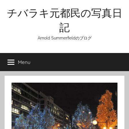
Skip
チバラキ元都民の写真日
to
content
記
Arnold Summerfieldのブログ
Menu