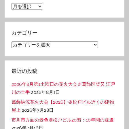
ア
ー
カ
イ
カテゴリー
ブ
カ
テ
ゴ
リ
最近の投稿
ー
2026年8月第1土曜日の花火大会＠葛飾区柴又 江戸
川の土手
2026年8月1日
葛飾納涼花火大会【2026】＠松戸ビル近くの建物
屋上
2026年7月28日
市川市方面の景色＠松戸ビル20階：10年間の変遷
2026年7月16日