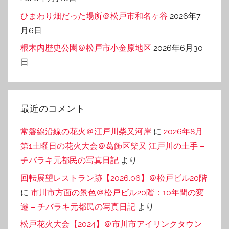
ひまわり畑だった場所＠松戸市和名ヶ谷
2026年7
月6日
根木内歴史公園＠松戸市小金原地区
2026年6月30
日
最近のコメント
常磐線沿線の花火＠江戸川柴又河岸
に
2026年8月
第1土曜日の花火大会＠葛飾区柴又 江戸川の土手 –
チバラキ元都民の写真日記
より
回転展望レストラン跡【2026.06】＠松戸ビル20階
に
市川市方面の景色＠松戸ビル20階：10年間の変
遷 – チバラキ元都民の写真日記
より
松戸花火大会【2024】＠市川市アイリンクタウン