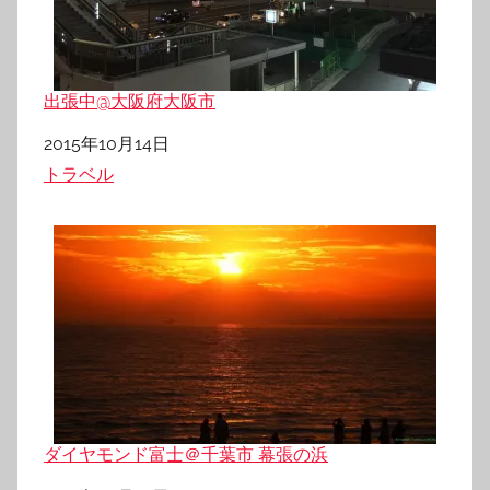
出張中@大阪府大阪市
日付
2015年10月14日
関連理由
トラベル
ダイヤモンド富士＠千葉市 幕張の浜