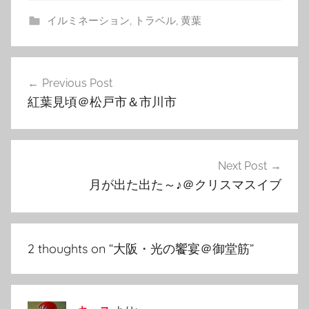
イルミネーション
,
トラベル
,
黄葉
投
Previous Post
稿
紅葉見頃＠松戸市＆市川市
ナ
ビ
ゲ
Next Post
月が出た出た～♪＠クリスマスイブ
ー
シ
ョ
2 thoughts on “
大阪・光の饗宴＠御堂筋
”
ン