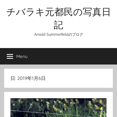
Skip
チバラキ元都民の写真日
to
content
記
Arnold Summerfieldのブログ
Menu
日:
2019年1月6日