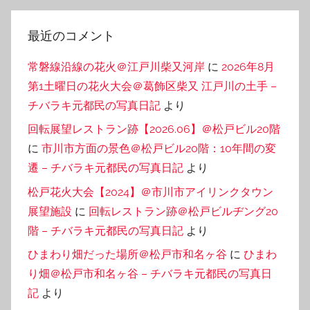
最近のコメント
常磐線沿線の花火＠江戸川柴又河岸
に
2026年8月
第1土曜日の花火大会＠葛飾区柴又 江戸川の土手 –
チバラキ元都民の写真日記
より
回転展望レストラン跡【2026.06】＠松戸ビル20階
に
市川市方面の景色＠松戸ビル20階：10年間の変
遷 – チバラキ元都民の写真日記
より
松戸花火大会【2024】＠市川市アイリンクタウン
展望施設
に
回転レストラン跡＠松戸ビルヂング20
階 – チバラキ元都民の写真日記
より
ひまわり畑だった場所＠松戸市和名ヶ谷
に
ひまわ
り畑＠松戸市和名ヶ谷 – チバラキ元都民の写真日
記
より