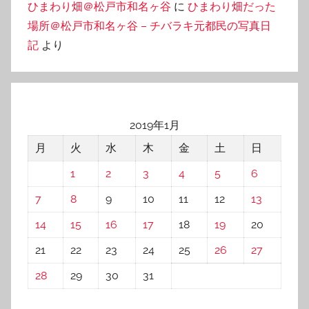
ひまわり畑＠松戸市和名ヶ谷
に
ひまわり畑だった
場所＠松戸市和名ヶ谷 – チバラキ元都民の写真日
記
より
2019年1月
月
火
水
木
金
土
日
1
2
3
4
5
6
7
8
9
10
11
12
13
14
15
16
17
18
19
20
21
22
23
24
25
26
27
28
29
30
31