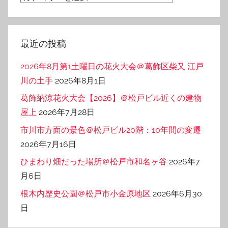
テ
ゴ
リ
最近の投稿
ー
2026年8月第1土曜日の花火大会＠葛飾区柴又 江戸
川の土手
2026年8月1日
葛飾納涼花火大会【2026】＠松戸ビル近くの建物
屋上
2026年7月28日
市川市方面の景色＠松戸ビル20階：10年間の変遷
2026年7月16日
ひまわり畑だった場所＠松戸市和名ヶ谷
2026年7
月6日
根木内歴史公園＠松戸市小金原地区
2026年6月30
日