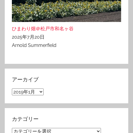
ひまわり畑＠松戸市和名ヶ谷
2025年7月20日
Arnold Summerfield
アーカイブ
ア
ー
カ
イ
カテゴリー
ブ
カ