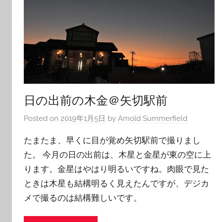
日の出前の木金＠矢切駅前
Posted on
2019年1月5日
by
Arnold Summerfield
たまたま、早くに目が覚め矢切駅前で撮りまし
た。 今月の日の出前は、木星と金星が東の空に上
ります。金星はやはり明るいですね。肉眼で見た
ときは木星も結構明るく見えたんですが、デジカ
メで撮るのは結構難しいです。