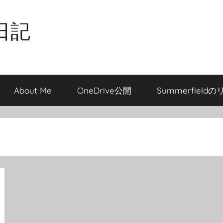
日記
About Me
OneDrive公開
Summerfield