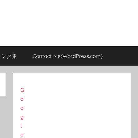
のリンク集
Contact Me(WordPress.com)
G
o
o
g
l
e