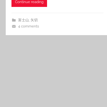
Continue reading
富士山
,
矢切
4 comments