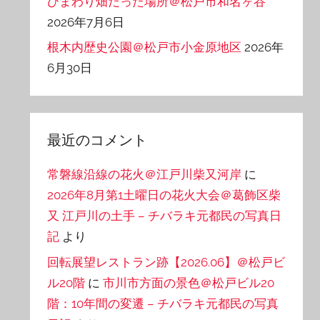
ひまわり畑だった場所＠松戸市和名ヶ谷
2026年7月6日
根木内歴史公園＠松戸市小金原地区
2026年
6月30日
最近のコメント
常磐線沿線の花火＠江戸川柴又河岸
に
2026年8月第1土曜日の花火大会＠葛飾区柴
又 江戸川の土手 – チバラキ元都民の写真日
記
より
回転展望レストラン跡【2026.06】＠松戸ビ
ル20階
に
市川市方面の景色＠松戸ビル20
階：10年間の変遷 – チバラキ元都民の写真