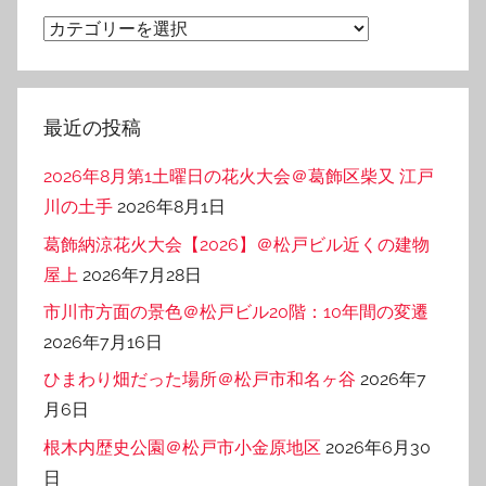
ブ
カ
テ
ゴ
リ
最近の投稿
ー
2026年8月第1土曜日の花火大会＠葛飾区柴又 江戸
川の土手
2026年8月1日
葛飾納涼花火大会【2026】＠松戸ビル近くの建物
屋上
2026年7月28日
市川市方面の景色＠松戸ビル20階：10年間の変遷
2026年7月16日
ひまわり畑だった場所＠松戸市和名ヶ谷
2026年7
月6日
根木内歴史公園＠松戸市小金原地区
2026年6月30
日