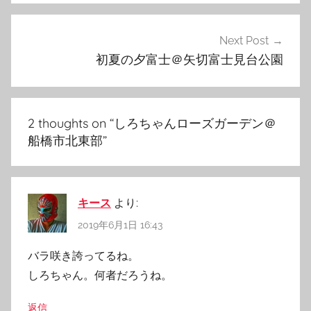
ビ
ゲ
Next Post
初夏の夕富士＠矢切富士見台公園
ー
シ
ョ
2 thoughts on “
しろちゃんローズガーデン＠
ン
船橋市北東部
”
キース
より:
2019年6月1日 16:43
バラ咲き誇ってるね。
しろちゃん。何者だろうね。
返信