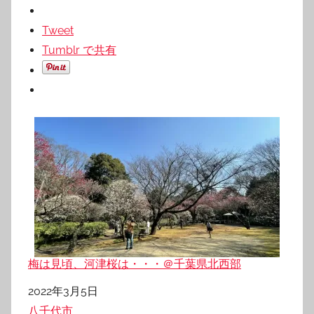
Tweet
Tumblr で共有
梅は見頃、河津桜は・・・＠千葉県北西部
日付
2022年3月5日
関連理由
八千代市