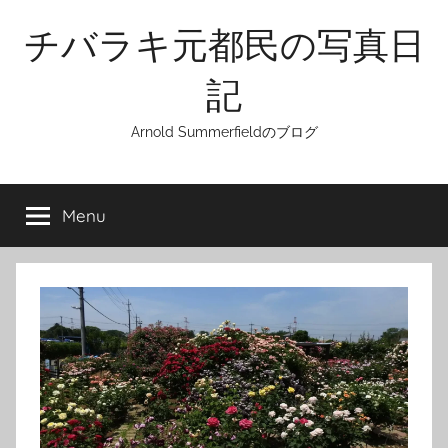
Skip
チバラキ元都民の写真日
to
content
記
Arnold Summerfieldのブログ
Menu