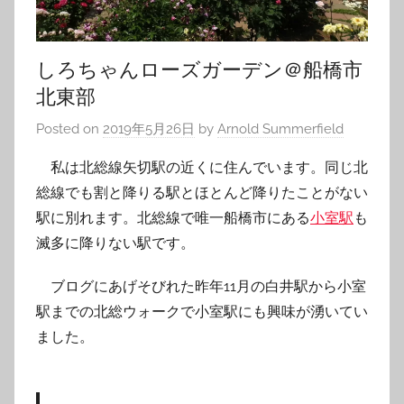
しろちゃんローズガーデン＠船橋市
北東部
Posted on
2019年5月26日
by
Arnold Summerfield
私は北総線矢切駅の近くに住んでいます。同じ北
総線でも割と降りる駅とほとんど降りたことがない
駅に別れます。北総線で唯一船橋市にある
小室駅
も
滅多に降りない駅です。
ブログにあげそびれた昨年11月の白井駅から小室
駅までの北総ウォークで小室駅にも興味が湧いてい
ました。