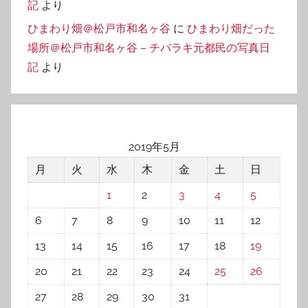
記
より
ひまわり畑＠松戸市和名ヶ谷
に
ひまわり畑だった
場所＠松戸市和名ヶ谷 – チバラキ元都民の写真日
記
より
2019年5月
月
火
水
木
金
土
日
1
2
3
4
5
6
7
8
9
10
11
12
13
14
15
16
17
18
19
20
21
22
23
24
25
26
27
28
29
30
31