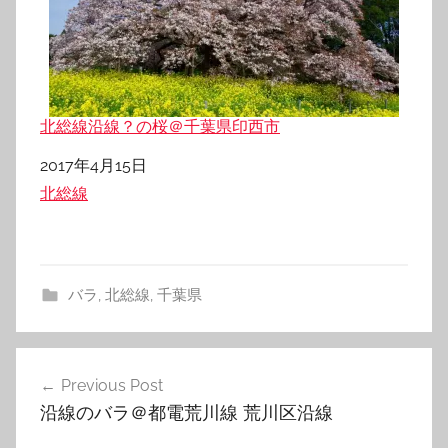
北総線沿線？の桜＠千葉県印西市
日付
2017年4月15日
関連理由
北総線
バラ
,
北総線
,
千葉県
投
Previous Post
稿
沿線のバラ＠都電荒川線 荒川区沿線
ナ