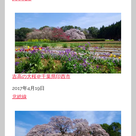
吉高の大桜＠千葉県印西市
日付
2017年4月19日
関連理由
北総線