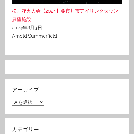
松戸花火大会【2024】＠市川市アイリンクタウン
展望施設
2024年8月3日
Arnold Summerfield
アーカイブ
ア
ー
カ
イ
カテゴリー