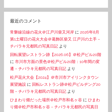
最近のコメント
常磐線沿線の花火＠江戸川柴又河岸
に
2026年8月
第1土曜日の花火大会＠葛飾区柴又 江戸川の土手 –
チバラキ元都民の写真日記
より
回転展望レストラン跡【2026.06】＠松戸ビル20階
に
市川市方面の景色＠松戸ビル20階：10年間の変
遷 – チバラキ元都民の写真日記
より
松戸花火大会【2024】＠市川市アイリンクタウン
展望施設
に
回転レストラン跡＠松戸ビルヂング20
階 – チバラキ元都民の写真日記
より
ひまわり畑だった場所＠松戸市和名ヶ谷
に
ひまわ
り畑＠松戸市和名ヶ谷 – チバラキ元都民の写真日