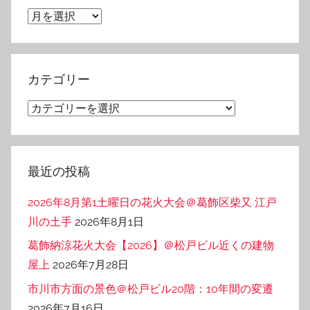
ア
ー
カ
イ
カテゴリー
ブ
カ
テ
ゴ
リ
最近の投稿
ー
2026年8月第1土曜日の花火大会＠葛飾区柴又 江戸
川の土手
2026年8月1日
葛飾納涼花火大会【2026】＠松戸ビル近くの建物
屋上
2026年7月28日
市川市方面の景色＠松戸ビル20階：10年間の変遷
2026年7月16日