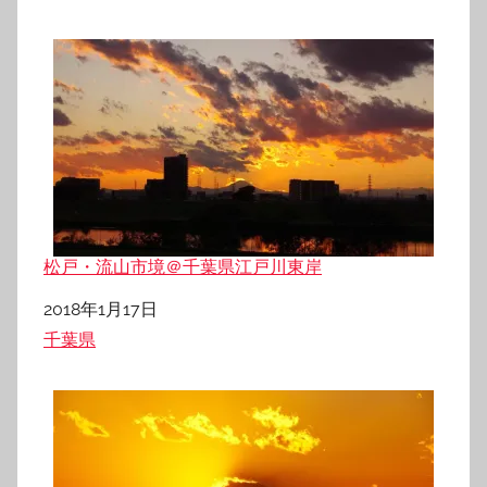
松戸・流山市境＠千葉県江戸川東岸
日付
2018年1月17日
関連理由
千葉県