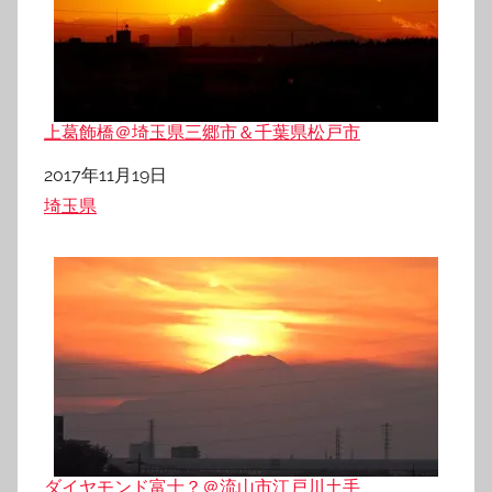
上葛飾橋＠埼玉県三郷市＆千葉県松戸市
日付
2017年11月19日
関連理由
埼玉県
ダイヤモンド富士？＠流山市江戸川土手