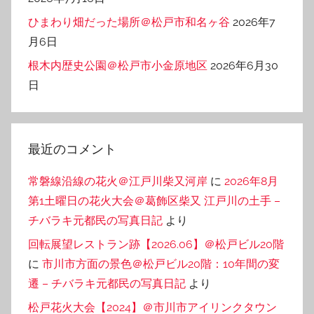
ひまわり畑だった場所＠松戸市和名ヶ谷
2026年7
月6日
根木内歴史公園＠松戸市小金原地区
2026年6月30
日
最近のコメント
常磐線沿線の花火＠江戸川柴又河岸
に
2026年8月
第1土曜日の花火大会＠葛飾区柴又 江戸川の土手 –
チバラキ元都民の写真日記
より
回転展望レストラン跡【2026.06】＠松戸ビル20階
に
市川市方面の景色＠松戸ビル20階：10年間の変
遷 – チバラキ元都民の写真日記
より
松戸花火大会【2024】＠市川市アイリンクタウン