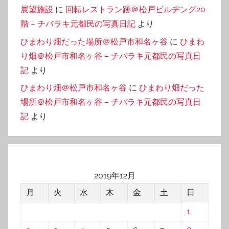
展望施設
に
回転レストラン跡＠松戸ビルヂング20
階 – チバラキ元都民の写真日記
より
ひまわり畑だった場所＠松戸市和名ヶ谷
に
ひまわ
り畑＠松戸市和名ヶ谷 – チバラキ元都民の写真日
記
より
ひまわり畑＠松戸市和名ヶ谷
に
ひまわり畑だった
場所＠松戸市和名ヶ谷 – チバラキ元都民の写真日
記
より
2019年12月
月
火
水
木
金
土
日
1