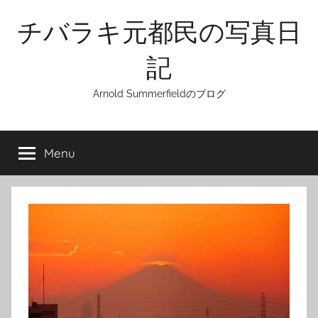
Skip
チバラキ元都民の写真日
to
content
記
Arnold Summerfieldのブログ
Menu