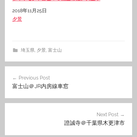
日付
2018年11月25日
関連理由
夕景
埼玉県
,
夕景
,
富士山
投
Previous Post
稿
富士山＠JR内房線車窓
ナ
ビ
ゲ
Next Post
證誠寺＠千葉県木更津市
ー