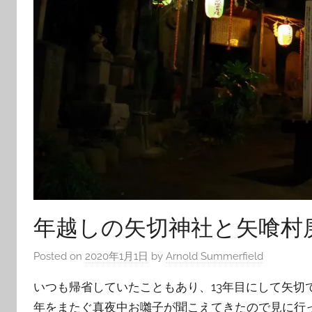
年越しの矢切神社と矢喰村
Posted on
2020年1月1日
by
Arnold Summerfield
いつも帰省していたこともあり、13年目にして矢切
年をまたぐ真夜中お囃子が聞こえてきたので見に行