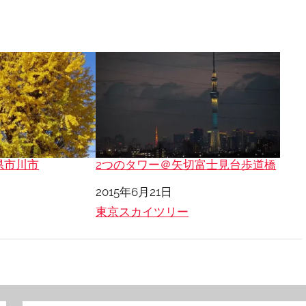
県市川市
2つのタワー＠矢切富士見台歩道橋
日付
2015年6月21日
関連理由
東京スカイツリー