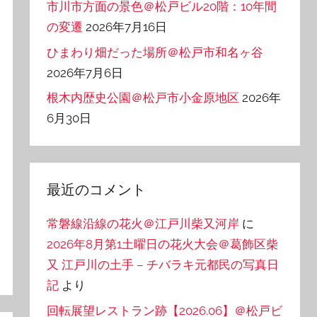
市川市方面の景色＠松戸ビル20階：10年間
の変遷
2026年7月16日
ひまわり畑だった場所＠松戸市和名ヶ谷
2026年7月6日
根木内歴史公園＠松戸市小金原地区
2026年
6月30日
最近のコメント
常磐線沿線の花火＠江戸川柴又河岸
に
2026年8月第1土曜日の花火大会＠葛飾区柴
又 江戸川の土手 – チバラキ元都民の写真日
記
より
回転展望レストラン跡【2026.06】＠松戸ビ