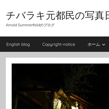
Skip
to
チバラキ元都民の写真
content
Arnold Summerfieldのブログ
English blog
Copyright-notice
ホーム