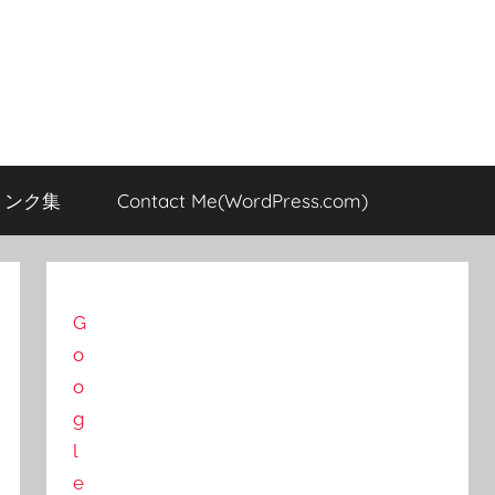
のリンク集
Contact Me(WordPress.com)
G
o
o
g
l
e