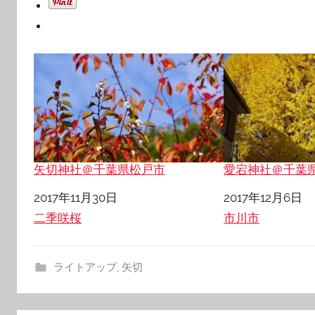
矢切神社＠千葉県松戸市
愛宕神社＠千葉
日付
2017年11月30日
日付
2017年12月6日
関連理由
二季咲桜
関連理由
市川市
ライトアップ
,
矢切