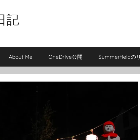
日記
About Me
OneDrive公開
Summerfield