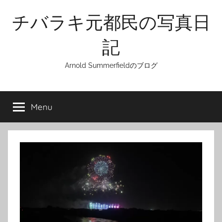
Skip
チバラキ元都民の写真日
to
content
記
Arnold Summerfieldのブログ
Menu