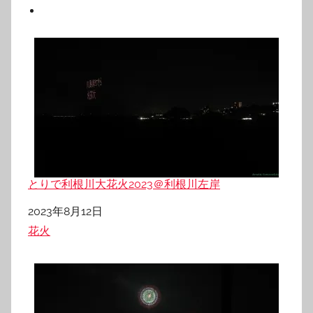
とりで利根川大花火2023＠利根川左岸
日付
2023年8月12日
関連理由
花火