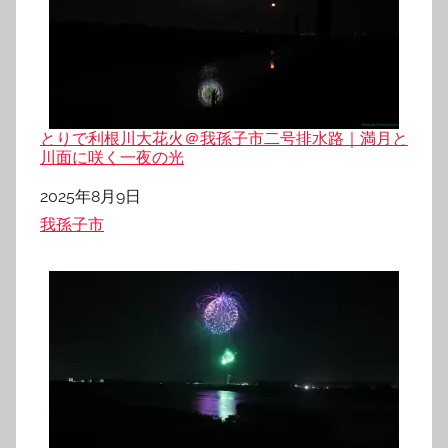
とりで利根川大花火＠我孫子市二号排水路｜満月と
川面に咲く一夜の光
日付
2025年8月9日
関連理由
我孫子市