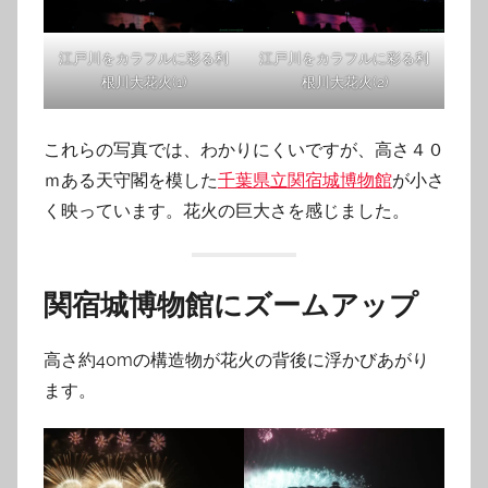
江戸川をカラフルに彩る利
江戸川をカラフルに彩る利
根川大花火(1)
根川大花火(2)
これらの写真では、わかりにくいですが、高さ４０
ｍある天守閣を模した
千葉県立関宿城博物館
が小さ
く映っています。花火の巨大さを感じました。
関宿城博物館にズームアップ
高さ約40mの構造物が花火の背後に浮かびあがり
ます。