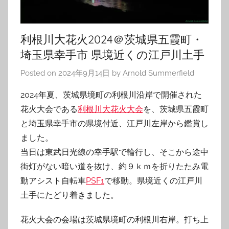
利根川大花火2024＠茨城県五霞町・
埼玉県幸手市 県境近くの江戸川土手
Posted on
2024年9月14日
by
Arnold Summerfield
2024年夏、茨城県境町の利根川沿岸で開催された
花火大会である
利根川大花火大会
を、茨城県五霞町
と埼玉県幸手市の県境付近、江戸川左岸から鑑賞し
ました。
当日は東武日光線の幸手駅で輪行し、そこから途中
街灯がない暗い道を抜け、約９ｋｍを折りたたみ電
動アシスト自転車
PSF1
で移動。県境近くの江戸川
土手にたどり着きました。
花火大会の会場は茨城県境町の利根川右岸。打ち上