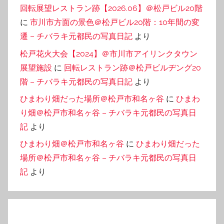
回転展望レストラン跡【2026.06】＠松戸ビル20階
に
市川市方面の景色＠松戸ビル20階：10年間の変
遷 – チバラキ元都民の写真日記
より
松戸花火大会【2024】＠市川市アイリンクタウン
展望施設
に
回転レストラン跡＠松戸ビルヂング20
階 – チバラキ元都民の写真日記
より
ひまわり畑だった場所＠松戸市和名ヶ谷
に
ひまわ
り畑＠松戸市和名ヶ谷 – チバラキ元都民の写真日
記
より
ひまわり畑＠松戸市和名ヶ谷
に
ひまわり畑だった
場所＠松戸市和名ヶ谷 – チバラキ元都民の写真日
記
より