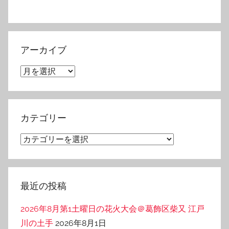
アーカイブ
ア
ー
カ
イ
カテゴリー
ブ
カ
テ
ゴ
リ
最近の投稿
ー
2026年8月第1土曜日の花火大会＠葛飾区柴又 江戸
川の土手
2026年8月1日