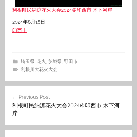
利根町民納涼花火大会2024＠印西市 木下河岸
日付
2024年8月18日
関連理由
印西市
埼玉県
,
花火
,
茨城県
,
野田市
利根川大花火大会
投
Previous Post
稿
利根町民納涼花火大会2024＠印西市 木下河
ナ
岸
ビ
ゲ