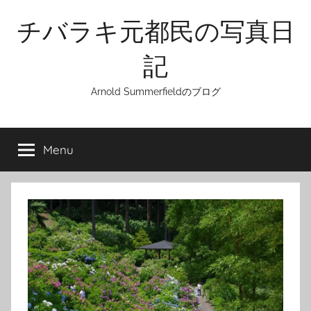
Skip
チバラキ元都民の写真日
to
content
記
Arnold Summerfieldのブログ
Menu