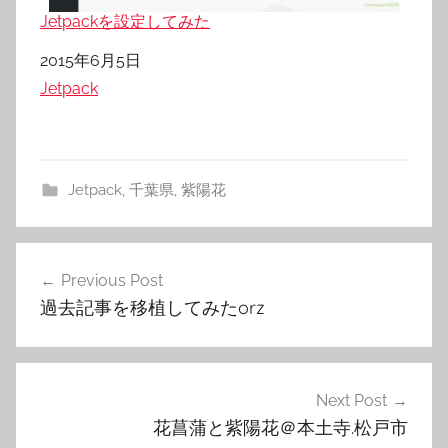
Jetpackを設定してみた
日付
2015年6月5日
関連理由
Jetpack
Jetpack
,
千葉県
,
紫陽花
投
Previous Post
稿
過去記事を移植してみたorz
ナ
ビ
ゲ
Next Post
花菖蒲と紫陽花＠本土寺.松戸市
ー