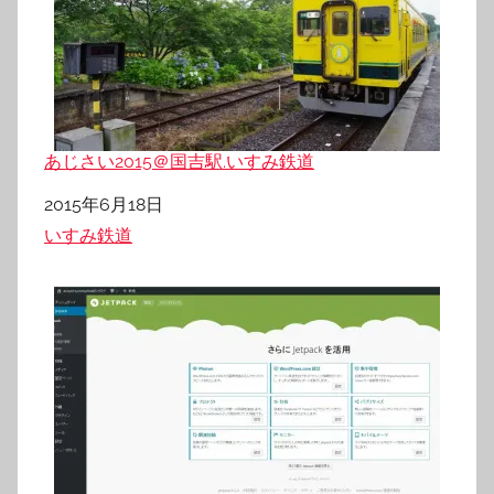
あじさい2015＠国吉駅.いすみ鉄道
日付
2015年6月18日
関連理由
いすみ鉄道