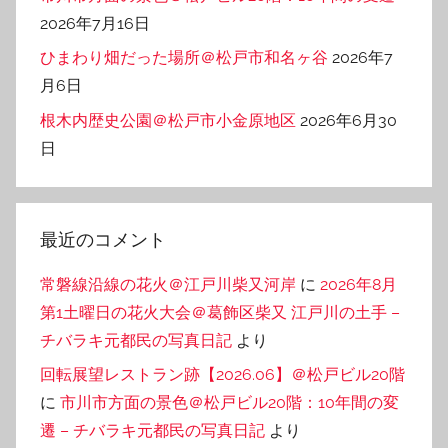
2026年7月16日
ひまわり畑だった場所＠松戸市和名ヶ谷
2026年7
月6日
根木内歴史公園＠松戸市小金原地区
2026年6月30
日
最近のコメント
常磐線沿線の花火＠江戸川柴又河岸
に
2026年8月
第1土曜日の花火大会＠葛飾区柴又 江戸川の土手 –
チバラキ元都民の写真日記
より
回転展望レストラン跡【2026.06】＠松戸ビル20階
に
市川市方面の景色＠松戸ビル20階：10年間の変
遷 – チバラキ元都民の写真日記
より