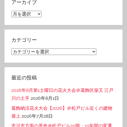
アーカイブ
ア
ー
カ
イ
カテゴリー
ブ
カ
テ
ゴ
リ
最近の投稿
ー
2026年8月第1土曜日の花火大会＠葛飾区柴又 江戸
川の土手
2026年8月1日
葛飾納涼花火大会【2026】＠松戸ビル近くの建物
屋上
2026年7月28日
市川市方面の景色＠松戸ビル20階：10年間の変遷