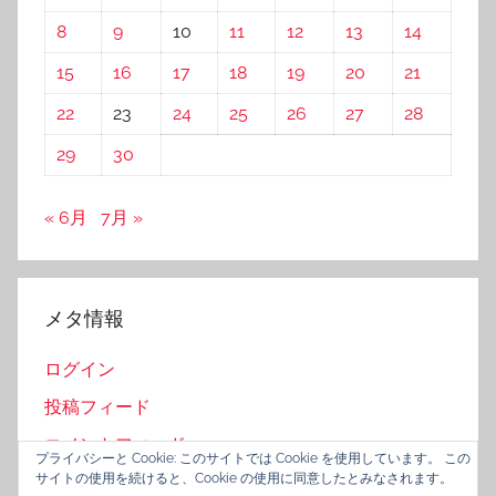
8
9
10
11
12
13
14
15
16
17
18
19
20
21
22
23
24
25
26
27
28
29
30
« 6月
7月 »
メタ情報
ログイン
投稿フィード
コメントフィード
プライバシーと Cookie: このサイトでは Cookie を使用しています。 この
サイトの使用を続けると、Cookie の使用に同意したとみなされます。
WordPress.org