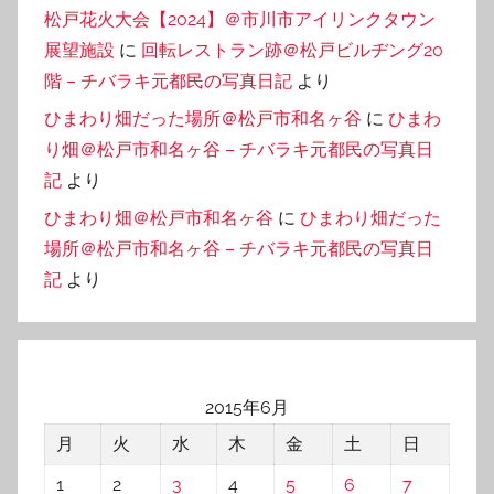
松戸花火大会【2024】＠市川市アイリンクタウン
展望施設
に
回転レストラン跡＠松戸ビルヂング20
階 – チバラキ元都民の写真日記
より
ひまわり畑だった場所＠松戸市和名ヶ谷
に
ひまわ
り畑＠松戸市和名ヶ谷 – チバラキ元都民の写真日
記
より
ひまわり畑＠松戸市和名ヶ谷
に
ひまわり畑だった
場所＠松戸市和名ヶ谷 – チバラキ元都民の写真日
記
より
2015年6月
月
火
水
木
金
土
日
1
2
3
4
5
6
7