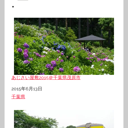
あじさい屋敷2015＠千葉県茂原市
日付
2015年6月13日
関連理由
千葉県