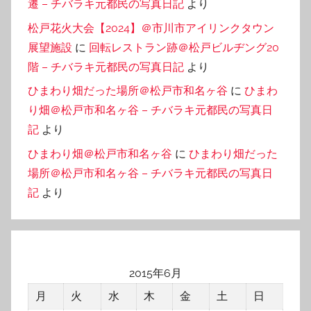
遷 – チバラキ元都民の写真日記
より
松戸花火大会【2024】＠市川市アイリンクタウン
展望施設
に
回転レストラン跡＠松戸ビルヂング20
階 – チバラキ元都民の写真日記
より
ひまわり畑だった場所＠松戸市和名ヶ谷
に
ひまわ
り畑＠松戸市和名ヶ谷 – チバラキ元都民の写真日
記
より
ひまわり畑＠松戸市和名ヶ谷
に
ひまわり畑だった
場所＠松戸市和名ヶ谷 – チバラキ元都民の写真日
記
より
2015年6月
月
火
水
木
金
土
日