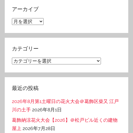
アーカイブ
ア
ー
カ
イ
カテゴリー
ブ
カ
テ
ゴ
リ
最近の投稿
ー
2026年8月第1土曜日の花火大会＠葛飾区柴又 江戸
川の土手
2026年8月1日
葛飾納涼花火大会【2026】＠松戸ビル近くの建物
屋上
2026年7月28日