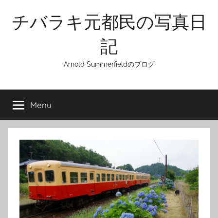
Skip
チバラキ元都民の写真日
to
content
記
Arnold Summerfieldのブログ
Menu