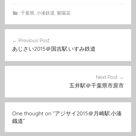
千葉県
,
小湊鉄道
,
紫陽花
投
Previous Post
稿
あじさい2015＠国吉駅.いすみ鉄道
ナ
ビ
ゲ
Next Post
五井駅＠千葉県市原市
ー
シ
ョ
One thought on “
アジサイ2015＠月崎駅.小湊
ン
鐡道
”