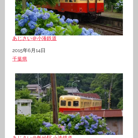
あじさい＠小湊鉄道
日付
2015年6月14日
関連理由
千葉県
あじさい＠飯給駅.小湊鐡道