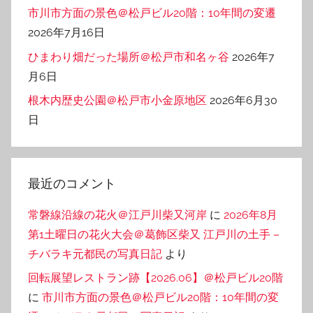
市川市方面の景色＠松戸ビル20階：10年間の変遷
2026年7月16日
ひまわり畑だった場所＠松戸市和名ヶ谷
2026年7
月6日
根木内歴史公園＠松戸市小金原地区
2026年6月30
日
最近のコメント
常磐線沿線の花火＠江戸川柴又河岸
に
2026年8月
第1土曜日の花火大会＠葛飾区柴又 江戸川の土手 –
チバラキ元都民の写真日記
より
回転展望レストラン跡【2026.06】＠松戸ビル20階
に
市川市方面の景色＠松戸ビル20階：10年間の変