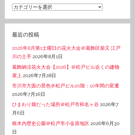
ブ
カ
テ
ゴ
リ
最近の投稿
ー
2026年8月第1土曜日の花火大会＠葛飾区柴又 江戸
川の土手
2026年8月1日
葛飾納涼花火大会【2026】＠松戸ビル近くの建物
屋上
2026年7月28日
市川市方面の景色＠松戸ビル20階：10年間の変遷
2026年7月16日
ひまわり畑だった場所＠松戸市和名ヶ谷
2026年7
月6日
根木内歴史公園＠松戸市小金原地区
2026年6月30
日