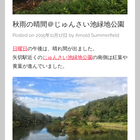
秋雨の晴間＠じゅんさい池緑地公園
Posted on
2015年11月17日
by
Arnold Summerfield
日曜日
の午後は、晴れ間が出ました。
矢切駅近くの
じゅんさい池緑地公園
の南側は紅葉や
黄葉が進んでいました。