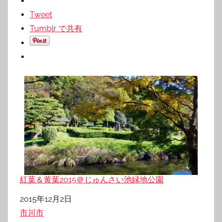
Tweet
Tumblr で共有
紅葉＆黄葉2015＠じゅんさい池緑地公園
日付
2015年12月2日
関連理由
市川市