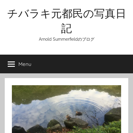
Skip
チバラキ元都民の写真日
to
content
記
Arnold Summerfieldのブログ
Menu