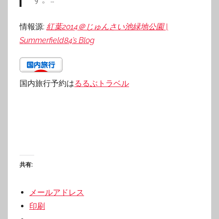
情報源:
紅葉2014＠じゅんさい池緑地公園 |
Summerfield84’s Blog
国内旅行予約は
るるぶトラベル
共有:
メールアドレス
印刷