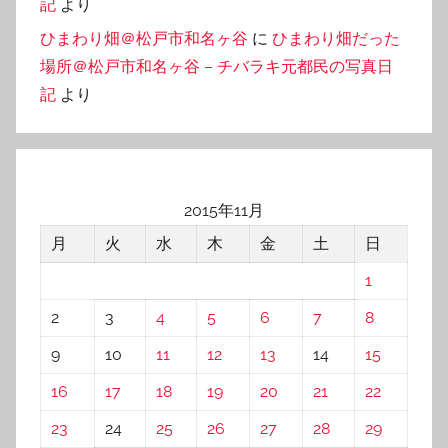
記
より
ひまわり畑＠松戸市和名ヶ谷
に
ひまわり畑だった
場所＠松戸市和名ヶ谷 – チバラキ元都民の写真日
記
より
2015年11月
月
火
水
木
金
土
日
1
2
3
4
5
6
7
8
9
10
11
12
13
14
15
16
17
18
19
20
21
22
23
24
25
26
27
28
29