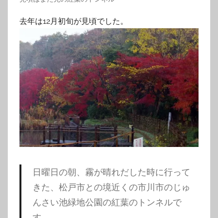
去年は12月初旬が見頃でした。
日曜日の朝、霧が晴れだした時に行って
きた、松戸市との境近くの市川市のじゅ
んさい池緑地公園の紅葉のトンネルで
す。…