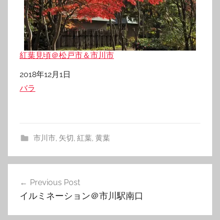
紅葉見頃＠松戸市＆市川市
日付
2018年12月1日
関連理由
バラ
市川市
,
矢切
,
紅葉
,
黄葉
投
Previous Post
稿
イルミネーション＠市川駅南口
ナ