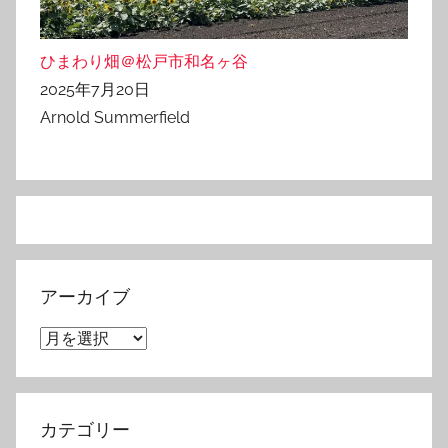
ひまわり畑＠松戸市和名ヶ谷
2025年7月20日
Arnold Summerfield
アーカイブ
ア
ー
カ
イ
カテゴリー