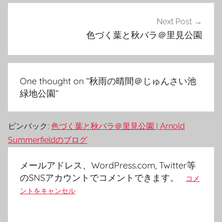
ビ
ゲ
Next Post
色づく葉と秋バラ＠里見公園
ー
シ
ョ
One thought on “
秋雨の晴間＠じゅんさい池
ン
緑地公園
”
ピンバック:
色づく葉と秋バラ＠里見公園 | Arnold
Summerfieldのブログ
メールアドレス、WordPress.com, Twitter等
のSNSアカウントでコメントできます。
コメ
ントをキャンセル