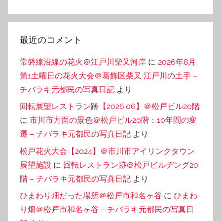
最近のコメント
常磐線沿線の花火＠江戸川柴又河岸
に
2026年8月
第1土曜日の花火大会＠葛飾区柴又 江戸川の土手 –
チバラキ元都民の写真日記
より
回転展望レストラン跡【2026.06】＠松戸ビル20階
に
市川市方面の景色＠松戸ビル20階：10年間の変
遷 – チバラキ元都民の写真日記
より
松戸花火大会【2024】＠市川市アイリンクタウン
展望施設
に
回転レストラン跡＠松戸ビルヂング20
階 – チバラキ元都民の写真日記
より
ひまわり畑だった場所＠松戸市和名ヶ谷
に
ひまわ
り畑＠松戸市和名ヶ谷 – チバラキ元都民の写真日