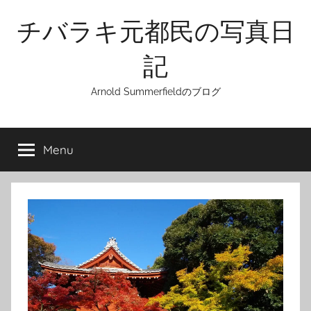
Skip
チバラキ元都民の写真日
to
content
記
Arnold Summerfieldのブログ
Menu