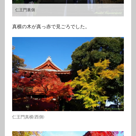
仁王門裏側
真横の木が真っ赤で見ごろでした。
仁王門真横(西側)