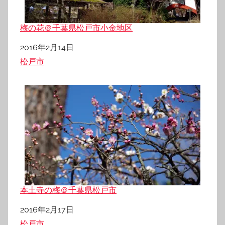
梅の花＠千葉県松戸市小金地区
日付
2016年2月14日
関連理由
松戸市
本土寺の梅＠千葉県松戸市
日付
2016年2月17日
関連理由
松戸市