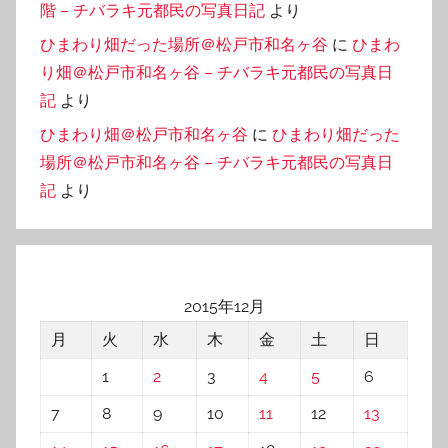
階 – チバラキ元都民の写真日記
より
ひまわり畑だった場所＠松戸市和名ヶ谷
に
ひまわ
り畑＠松戸市和名ヶ谷 – チバラキ元都民の写真日
記
より
ひまわり畑＠松戸市和名ヶ谷
に
ひまわり畑だった
場所＠松戸市和名ヶ谷 – チバラキ元都民の写真日
記
より
2015年12月
月
火
水
木
金
土
日
1
2
3
4
5
6
7
8
9
10
11
12
13