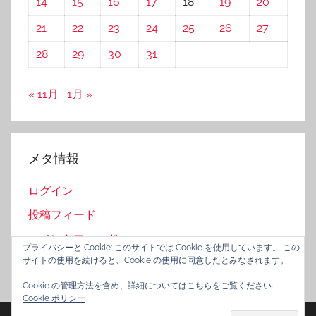
14
15
16
17
18
19
20
21
22
23
24
25
26
27
28
29
30
31
« 11月
1月 »
メタ情報
ログイン
投稿フィード
コメントフィード
プライバシーと Cookie: このサイトでは Cookie を使用しています。 この
サイトの使用を続けると、Cookie の使用に同意したとみなされます。
WordPress.org
Cookie の管理方法を含め、詳細についてはこちらをご覧ください:
Cookie ポリシー