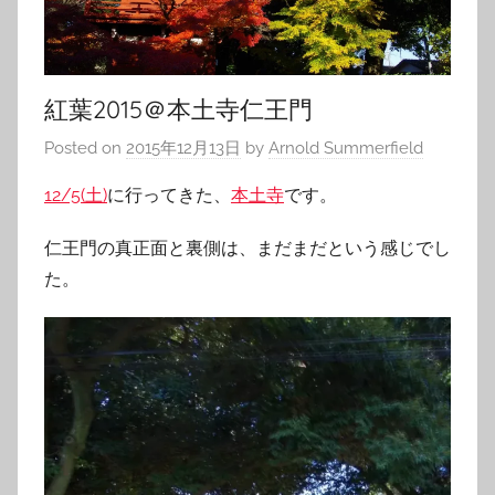
紅葉2015＠本土寺仁王門
Posted on
2015年12月13日
by
Arnold Summerfield
12/5(土)
に行ってきた、
本土寺
です。
仁王門の真正面と裏側は、まだまだという感じでし
た。