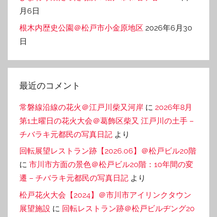
月6日
根木内歴史公園＠松戸市小金原地区
2026年6月30
日
最近のコメント
常磐線沿線の花火＠江戸川柴又河岸
に
2026年8月
第1土曜日の花火大会＠葛飾区柴又 江戸川の土手 –
チバラキ元都民の写真日記
より
回転展望レストラン跡【2026.06】＠松戸ビル20階
に
市川市方面の景色＠松戸ビル20階：10年間の変
遷 – チバラキ元都民の写真日記
より
松戸花火大会【2024】＠市川市アイリンクタウン
展望施設
に
回転レストラン跡＠松戸ビルヂング20