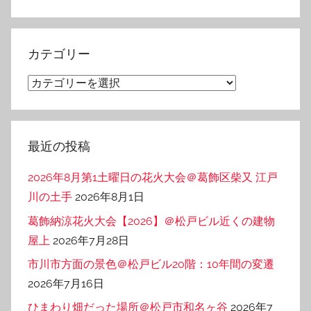
ー
カ
イ
カテゴリー
ブ
カ
テ
ゴ
リ
最近の投稿
ー
2026年8月第1土曜日の花火大会＠葛飾区柴又 江戸
川の土手
2026年8月1日
葛飾納涼花火大会【2026】＠松戸ビル近くの建物
屋上
2026年7月28日
市川市方面の景色＠松戸ビル20階：10年間の変遷
2026年7月16日
ひまわり畑だった場所＠松戸市和名ヶ谷
2026年7