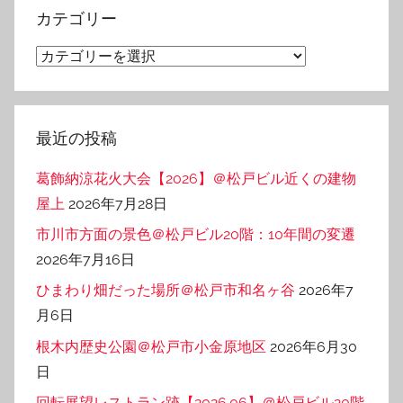
イ
カテゴリー
ブ
カ
テ
ゴ
リ
最近の投稿
ー
葛飾納涼花火大会【2026】＠松戸ビル近くの建物
屋上
2026年7月28日
市川市方面の景色＠松戸ビル20階：10年間の変遷
2026年7月16日
ひまわり畑だった場所＠松戸市和名ヶ谷
2026年7
月6日
根木内歴史公園＠松戸市小金原地区
2026年6月30
日
回転展望レストラン跡【2026.06】＠松戸ビル20階