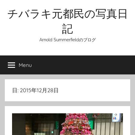
Skip
チバラキ元都民の写真日
to
content
記
Arnold Summerfieldのブログ
Menu
日:
2015年12月28日