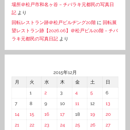
場所＠松戸市和名ヶ谷 – チバラキ元都民の写真日
記
より
回転レストラン跡＠松戸ビルヂング20階
に
回転展
望レストラン跡【2026.06】＠松戸ビル20階 – チバ
ラキ元都民の写真日記
より
2015年12月
月
火
水
木
金
土
日
1
2
3
4
5
6
7
8
9
10
11
12
13
14
15
16
17
18
19
20
21
22
23
24
25
26
27