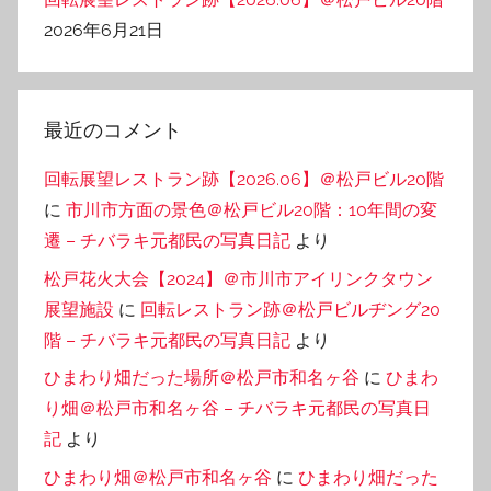
2026年6月21日
最近のコメント
回転展望レストラン跡【2026.06】＠松戸ビル20階
に
市川市方面の景色＠松戸ビル20階：10年間の変
遷 – チバラキ元都民の写真日記
より
松戸花火大会【2024】＠市川市アイリンクタウン
展望施設
に
回転レストラン跡＠松戸ビルヂング20
階 – チバラキ元都民の写真日記
より
ひまわり畑だった場所＠松戸市和名ヶ谷
に
ひまわ
り畑＠松戸市和名ヶ谷 – チバラキ元都民の写真日
記
より
ひまわり畑＠松戸市和名ヶ谷
に
ひまわり畑だった