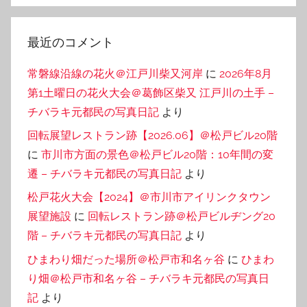
最近のコメント
常磐線沿線の花火＠江戸川柴又河岸
に
2026年8月
第1土曜日の花火大会＠葛飾区柴又 江戸川の土手 –
チバラキ元都民の写真日記
より
回転展望レストラン跡【2026.06】＠松戸ビル20階
に
市川市方面の景色＠松戸ビル20階：10年間の変
遷 – チバラキ元都民の写真日記
より
松戸花火大会【2024】＠市川市アイリンクタウン
展望施設
に
回転レストラン跡＠松戸ビルヂング20
階 – チバラキ元都民の写真日記
より
ひまわり畑だった場所＠松戸市和名ヶ谷
に
ひまわ
り畑＠松戸市和名ヶ谷 – チバラキ元都民の写真日
記
より