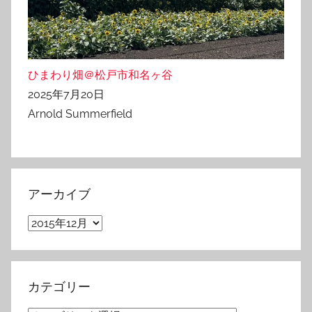
ひまわり畑＠松戸市和名ヶ谷
2025年7月20日
Arnold Summerfield
アーカイブ
ア
ー
カ
イ
カテゴリー
ブ