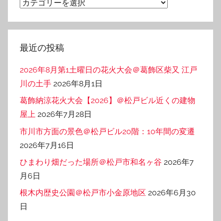
カ
テ
ゴ
リ
最近の投稿
ー
2026年8月第1土曜日の花火大会＠葛飾区柴又 江戸
川の土手
2026年8月1日
葛飾納涼花火大会【2026】＠松戸ビル近くの建物
屋上
2026年7月28日
市川市方面の景色＠松戸ビル20階：10年間の変遷
2026年7月16日
ひまわり畑だった場所＠松戸市和名ヶ谷
2026年7
月6日
根木内歴史公園＠松戸市小金原地区
2026年6月30
日