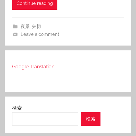
Continue reading
夜景
,
矢切
Leave a comment
Google Translation
検索
検索