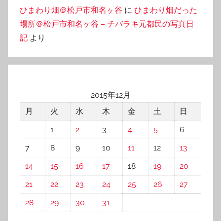
ひまわり畑＠松戸市和名ヶ谷
に
ひまわり畑だった
場所＠松戸市和名ヶ谷 – チバラキ元都民の写真日
記
より
2015年12月
月
火
水
木
金
土
日
1
2
3
4
5
6
7
8
9
10
11
12
13
14
15
16
17
18
19
20
21
22
23
24
25
26
27
28
29
30
31