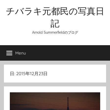
Skip
チバラキ元都民の写真日
to
content
記
Arnold Summerfieldのブログ
Menu
日:
2015年12月23日