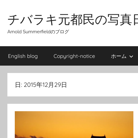
Skip
to
チバラキ元都民の写真
content
Arnold Summerfieldのブログ
English blog
Copyright-notice
ホーム
日:
2015年12月29日