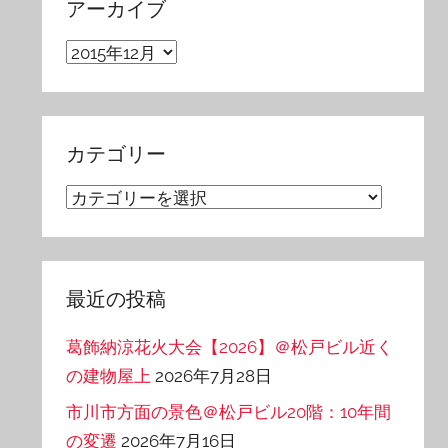
アーカイブ
ア
ー
カ
イ
カテゴリー
ブ
カ
テ
ゴ
リ
最近の投稿
ー
葛飾納涼花火大会【2026】＠松戸ビル近く
の建物屋上
2026年7月28日
市川市方面の景色＠松戸ビル20階：10年間
の変遷
2026年7月16日