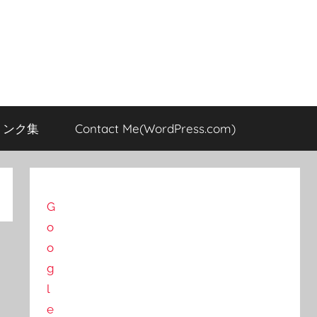
のリンク集
Contact Me(WordPress.com)
G
o
o
g
l
e