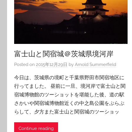
富士山と関宿城＠茨城県境河岸
Posted on
2015年12月29日
by
Arnold Summerfield
今日は、茨城県の境町と千葉県野田市関宿地区に
行ってました。 昼前に一旦、境河岸で富士山と関
宿城博物館のツーショットを堪能した後、道の駅
さかいや関宿城博物館近くの中之島公園をぶらぶ
らして、夕方また富士山と関宿城のツーショッ
Continue reading