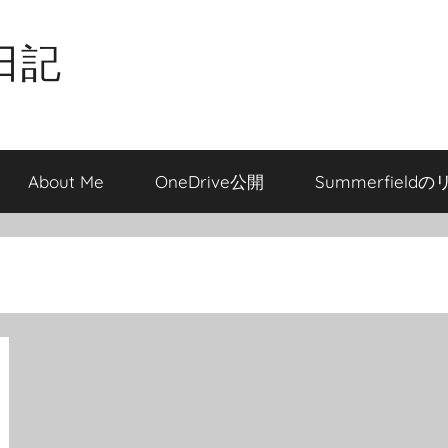
日記
About Me
OneDrive公開
Summerfield