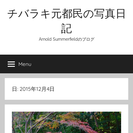
Skip
チバラキ元都民の写真日
to
content
記
Arnold Summerfieldのブログ
Menu
日:
2015年12月4日