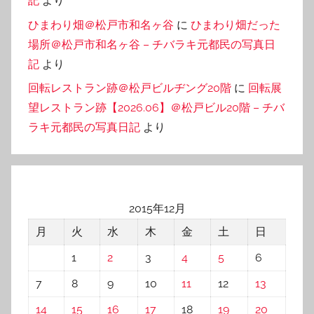
記
より
ひまわり畑＠松戸市和名ヶ谷
に
ひまわり畑だった
場所＠松戸市和名ヶ谷 – チバラキ元都民の写真日
記
より
回転レストラン跡＠松戸ビルヂング20階
に
回転展
望レストラン跡【2026.06】＠松戸ビル20階 – チバ
ラキ元都民の写真日記
より
2015年12月
月
火
水
木
金
土
日
1
2
3
4
5
6
7
8
9
10
11
12
13
14
15
16
17
18
19
20