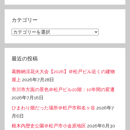
ー
カ
イ
カテゴリー
ブ
カ
テ
ゴ
リ
最近の投稿
ー
葛飾納涼花火大会【2026】＠松戸ビル近くの建物
屋上
2026年7月28日
市川市方面の景色＠松戸ビル20階：10年間の変遷
2026年7月16日
ひまわり畑だった場所＠松戸市和名ヶ谷
2026年7
月6日
根木内歴史公園＠松戸市小金原地区
2026年6月30