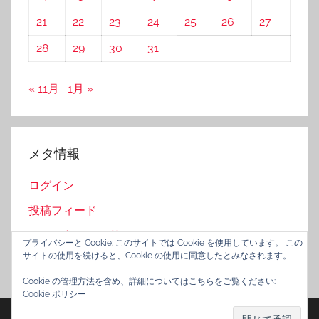
21
22
23
24
25
26
27
28
29
30
31
« 11月
1月 »
メタ情報
ログイン
投稿フィード
コメントフィード
プライバシーと Cookie: このサイトでは Cookie を使用しています。 この
サイトの使用を続けると、Cookie の使用に同意したとみなされます。
WordPress.org
Cookie の管理方法を含め、詳細についてはこちらをご覧ください:
Cookie ポリシー