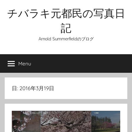
Skip
チバラキ元都民の写真日
to
content
記
Arnold Summerfieldのブログ
Menu
日:
2016年3月19日