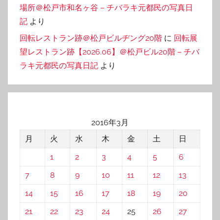
場所＠松戸市和名ヶ谷 – チバラキ元都民の写真日
記
より
回転レストラン跡＠松戸ビルヂング20階
に
回転展
望レストラン跡【2026.06】＠松戸ビル20階 – チバ
ラキ元都民の写真日記
より
2016年3月
月
火
水
木
金
土
日
1
2
3
4
5
6
7
8
9
10
11
12
13
14
15
16
17
18
19
20
21
22
23
24
25
26
27