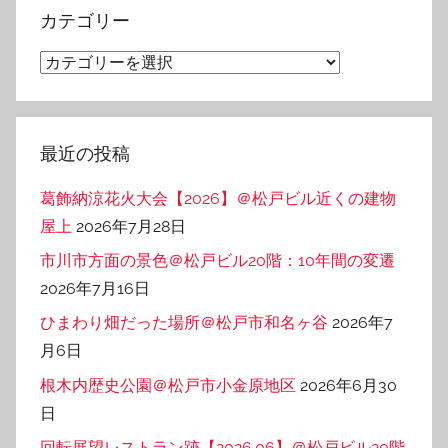
イ
カテゴリー
ブ
カ
テ
ゴ
リ
最近の投稿
ー
葛飾納涼花火大会【2026】＠松戸ビル近くの建物
屋上
2026年7月28日
市川市方面の景色＠松戸ビル20階：10年間の変遷
2026年7月16日
ひまわり畑だった場所＠松戸市和名ヶ谷
2026年7
月6日
根木内歴史公園＠松戸市小金原地区
2026年6月30
日
回転展望レストラン跡【2026.06】＠松戸ビル20階