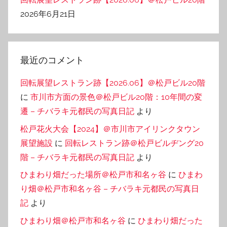
2026年6月21日
最近のコメント
回転展望レストラン跡【2026.06】＠松戸ビル20階
に
市川市方面の景色＠松戸ビル20階：10年間の変
遷 – チバラキ元都民の写真日記
より
松戸花火大会【2024】＠市川市アイリンクタウン
展望施設
に
回転レストラン跡＠松戸ビルヂング20
階 – チバラキ元都民の写真日記
より
ひまわり畑だった場所＠松戸市和名ヶ谷
に
ひまわ
り畑＠松戸市和名ヶ谷 – チバラキ元都民の写真日
記
より
ひまわり畑＠松戸市和名ヶ谷
に
ひまわり畑だった