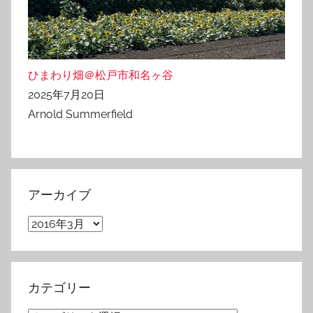
ひまわり畑＠松戸市和名ヶ谷
2025年7月20日
Arnold Summerfield
アーカイブ
ア
ー
カ
イ
カテゴリー
ブ