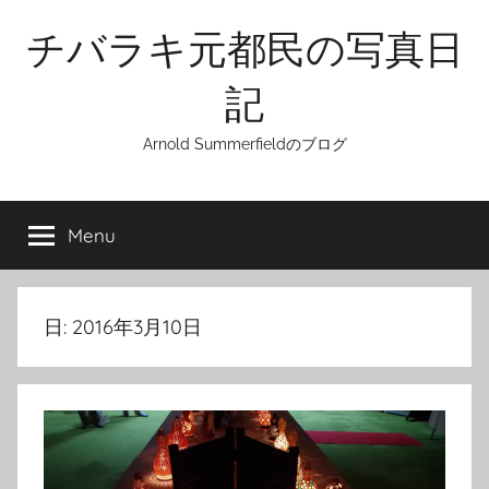
Skip
チバラキ元都民の写真日
to
content
記
Arnold Summerfieldのブログ
Menu
日:
2016年3月10日