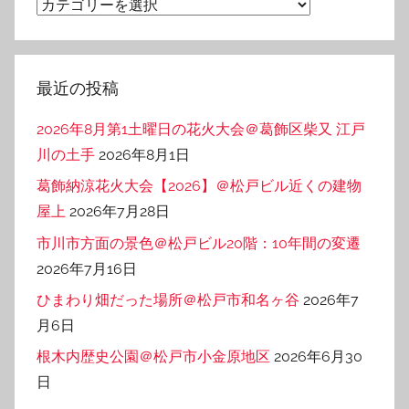
カ
テ
ゴ
リ
最近の投稿
ー
2026年8月第1土曜日の花火大会＠葛飾区柴又 江戸
川の土手
2026年8月1日
葛飾納涼花火大会【2026】＠松戸ビル近くの建物
屋上
2026年7月28日
市川市方面の景色＠松戸ビル20階：10年間の変遷
2026年7月16日
ひまわり畑だった場所＠松戸市和名ヶ谷
2026年7
月6日
根木内歴史公園＠松戸市小金原地区
2026年6月30
日