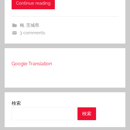
Continue reading
梅
,
茨城県
3 comments
Google Translation
検索
検索