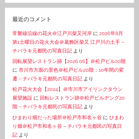
最近のコメント
常磐線沿線の花火＠江戸川柴又河岸
に
2026年8月
第1土曜日の花火大会＠葛飾区柴又 江戸川の土手 –
チバラキ元都民の写真日記
より
回転展望レストラン跡【2026.06】＠松戸ビル20階
に
市川市方面の景色＠松戸ビル20階：10年間の変
遷 – チバラキ元都民の写真日記
より
松戸花火大会【2024】＠市川市アイリンクタウン
展望施設
に
回転レストラン跡＠松戸ビルヂング20
階 – チバラキ元都民の写真日記
より
ひまわり畑だった場所＠松戸市和名ヶ谷
に
ひまわ
り畑＠松戸市和名ヶ谷 – チバラキ元都民の写真日
記
より