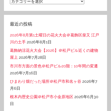
カ
テ
ゴ
リ
最近の投稿
ー
2026年8月第1土曜日の花火大会＠葛飾区柴又 江戸
川の土手
2026年8月1日
葛飾納涼花火大会【2026】＠松戸ビル近くの建物
屋上
2026年7月28日
市川市方面の景色＠松戸ビル20階：10年間の変遷
2026年7月16日
ひまわり畑だった場所＠松戸市和名ヶ谷
2026年7
月6日
根木内歴史公園＠松戸市小金原地区
2026年6月30
日