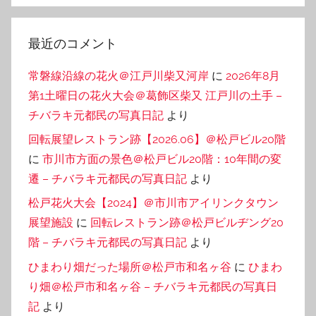
最近のコメント
常磐線沿線の花火＠江戸川柴又河岸
に
2026年8月
第1土曜日の花火大会＠葛飾区柴又 江戸川の土手 –
チバラキ元都民の写真日記
より
回転展望レストラン跡【2026.06】＠松戸ビル20階
に
市川市方面の景色＠松戸ビル20階：10年間の変
遷 – チバラキ元都民の写真日記
より
松戸花火大会【2024】＠市川市アイリンクタウン
展望施設
に
回転レストラン跡＠松戸ビルヂング20
階 – チバラキ元都民の写真日記
より
ひまわり畑だった場所＠松戸市和名ヶ谷
に
ひまわ
り畑＠松戸市和名ヶ谷 – チバラキ元都民の写真日
記
より