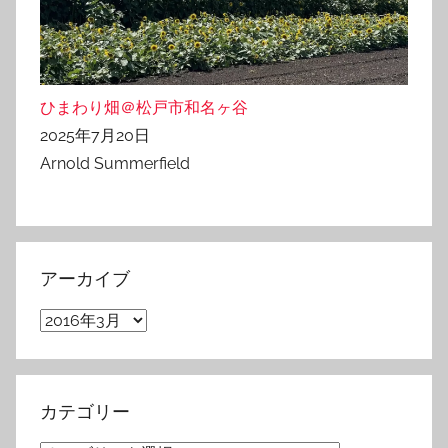
ひまわり畑＠松戸市和名ヶ谷
2025年7月20日
Arnold Summerfield
アーカイブ
ア
ー
カ
イ
カテゴリー
ブ