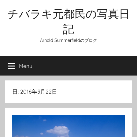
Skip
チバラキ元都民の写真日
to
content
記
Arnold Summerfieldのブログ
Menu
日:
2016年3月22日