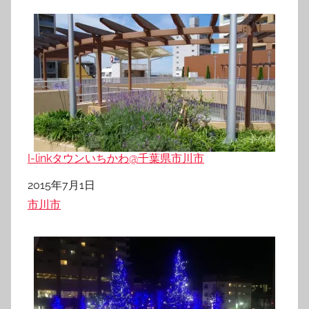
I-linkタウンいちかわ@千葉県市川市
日付
2015年7月1日
関連理由
市川市