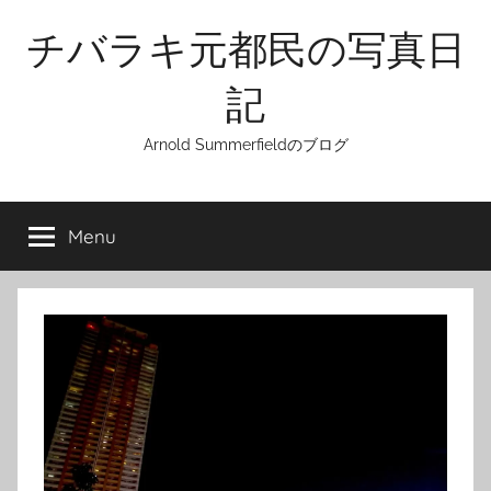
Skip
チバラキ元都民の写真日
to
content
記
Arnold Summerfieldのブログ
Menu