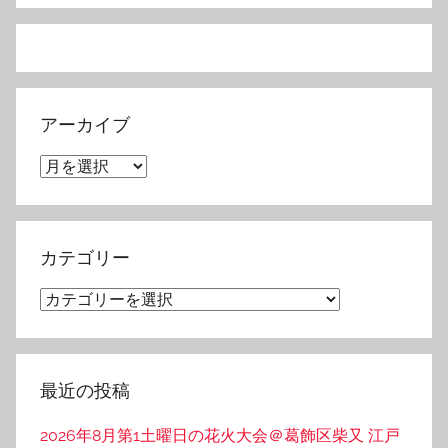
アーカイブ
ア
ー
カ
イ
カテゴリー
ブ
カ
テ
ゴ
リ
最近の投稿
ー
2026年8月第1土曜日の花火大会＠葛飾区柴又 江戸