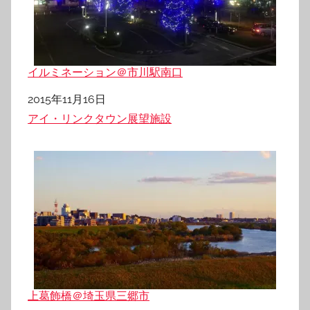
イルミネーション＠市川駅南口
日付
2015年11月16日
関連理由
アイ・リンクタウン展望施設
上葛飾橋＠埼玉県三郷市