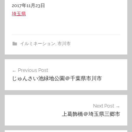
日付
2017年11月23日
関連理由
埼玉県
イルミネーション
,
市川市
投
Previous Post
稿
じゅんさい池緑地公園＠千葉県市川市
ナ
ビ
ゲ
Next Post
上葛飾橋＠埼玉県三郷市
ー
シ