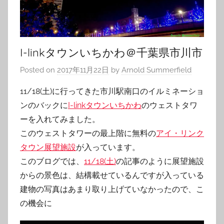
I-linkタウンいちかわ＠千葉県市川市
Posted on
2017年11月22日
by
Arnold Summerfield
11/18(土)に行ってきた市川駅南口のイルミネーショ
ンのバックに
I-linkタウンいちかわ
のウェストタワ
ーを入れてみました。
このウェストタワーの最上階に無料の
アイ・リンク
タウン展望施設
が入っています。
このブログでは、
11/18(土)
の記事のように展望施設
からの景色は、結構載せているんですが入っている
建物の写真はあまり取り上げていなかったので、こ
の機会に