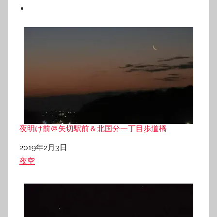
夜明け前＠矢切駅前＆北国分一丁目歩道橋
日付
2019年2月3日
関連理由
夜空