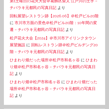
第1土曜日の花火大会＠葛飾区柴又 江戸川の土手 –
チバラキ元都民の写真日記
より
回転展望レストラン跡【2026.06】＠松戸ビル20階
に
市川市方面の景色＠松戸ビル20階：10年間の変
遷 – チバラキ元都民の写真日記
より
松戸花火大会【2024】＠市川市アイリンクタウン
展望施設
に
回転レストラン跡＠松戸ビルヂング20
階 – チバラキ元都民の写真日記
より
ひまわり畑だった場所＠松戸市和名ヶ谷
に
ひまわ
り畑＠松戸市和名ヶ谷 – チバラキ元都民の写真日
記
より
ひまわり畑＠松戸市和名ヶ谷
に
ひまわり畑だった
場所＠松戸市和名ヶ谷 – チバラキ元都民の写真日
記
より