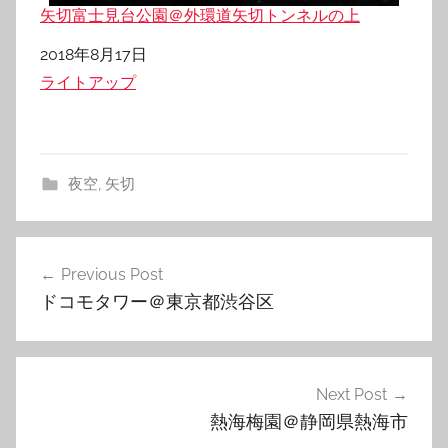
矢切富士見台公園＠外環道矢切トンネルの上
日付
2018年8月17日
関連理由
ライトアップ
夜空
,
矢切
投
Previous Post
稿
ドコモタワー＠東京都渋谷区
ナ
ビ
ゲ
Next Post
熱海梅園＠静岡県熱海市
ー