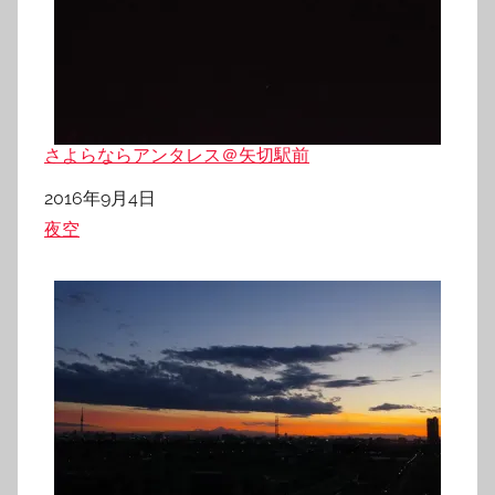
さよらならアンタレス＠矢切駅前
日付
2016年9月4日
関連理由
夜空