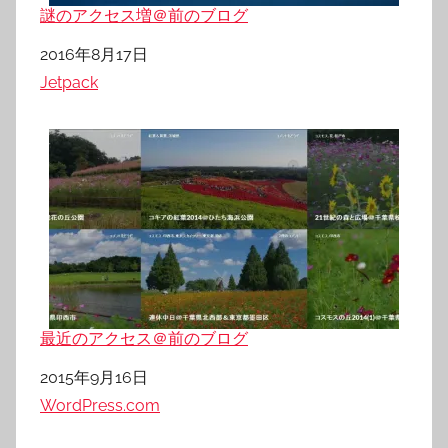
謎のアクセス増＠前のブログ
日付
2016年8月17日
関連理由
Jetpack
最近のアクセス＠前のブログ
日付
2015年9月16日
関連理由
WordPress.com