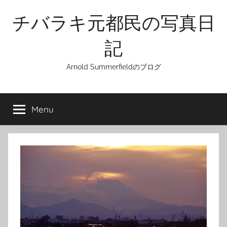
Skip
チバラキ元都民の写真日
to
content
記
Arnold Summerfieldのブログ
Menu