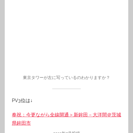
東京タワーが左に写っているのわかりますか？
PV3位は↓
奉祝：今更ながら全線開通＞新鉾田－大洋間＠茨城
県鉾田市