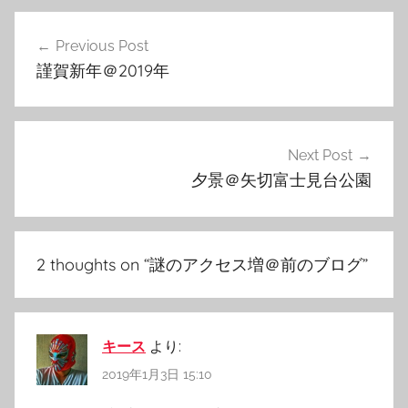
投
Previous Post
稿
謹賀新年＠2019年
ナ
ビ
ゲ
Next Post
夕景＠矢切富士見台公園
ー
シ
ョ
2 thoughts on “
謎のアクセス増＠前のブログ
”
ン
キース
より:
2019年1月3日 15:10