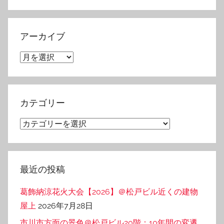
アーカイブ
ア
ー
カ
イ
カテゴリー
ブ
カ
テ
ゴ
リ
最近の投稿
ー
葛飾納涼花火大会【2026】＠松戸ビル近くの建物
屋上
2026年7月28日
市川市方面の景色＠松戸ビル20階：10年間の変遷