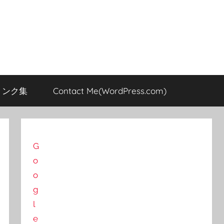
のリンク集
Contact Me(WordPress.com)
G
o
o
g
l
e