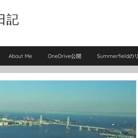
日記
About Me
OneDrive公開
Summerfield