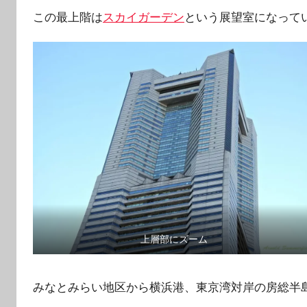
この最上階は
スカイガーデン
という展望室になって
上層部にズーム
みなとみらい地区から横浜港、東京湾対岸の房総半