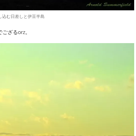
し込む日差しと伊豆半島
ござるorz。