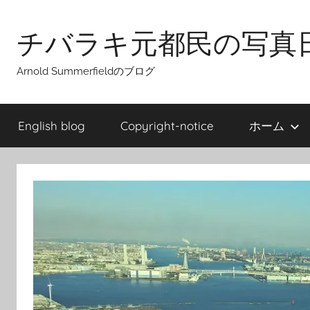
Skip
to
チバラキ元都民の写真
content
Arnold Summerfieldのブログ
English blog
Copyright-notice
ホーム