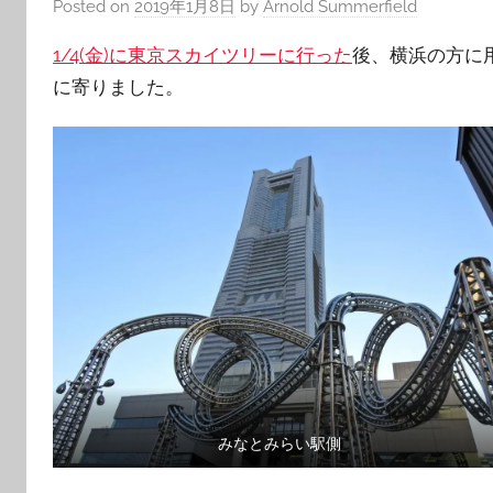
Posted on
2019年1月8日
by
Arnold Summerfield
1/4(金)に東京スカイツリーに行った
後、横浜の方に
に寄りました。
みなとみらい駅側