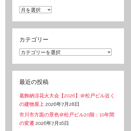
ア
ー
カ
イ
カテゴリー
ブ
カ
テ
ゴ
リ
最近の投稿
ー
葛飾納涼花火大会【2026】＠松戸ビル近く
の建物屋上
2026年7月28日
市川市方面の景色＠松戸ビル20階：10年間
の変遷
2026年7月16日