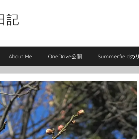
日記
About Me
OneDrive公開
Summerfield