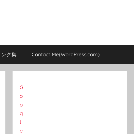
のリンク集
Contact Me(WordPress.com)
G
o
o
g
l
e