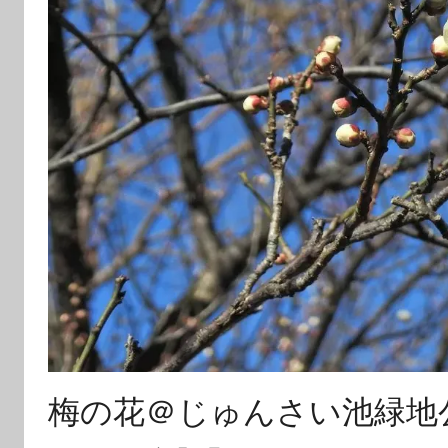
梅の花＠じゅんさい池緑地