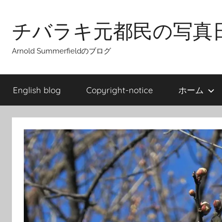
Skip
to
チバラキ元都民の写真
content
Arnold Summerfieldのブログ
English blog
Copyright-notice
ホーム