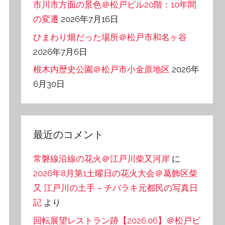
市川市方面の景色＠松戸ビル20階：10年間
の変遷
2026年7月16日
ひまわり畑だった場所＠松戸市和名ヶ谷
2026年7月6日
根木内歴史公園＠松戸市小金原地区
2026年
6月30日
最近のコメント
常磐線沿線の花火＠江戸川柴又河岸
に
2026年8月第1土曜日の花火大会＠葛飾区柴
又 江戸川の土手 – チバラキ元都民の写真日
記
より
回転展望レストラン跡【2026.06】＠松戸ビ