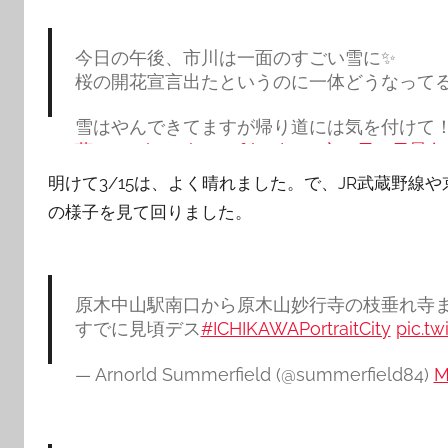
今日の午後、市川は一面のすごい雪に✨
桜の開花宣言出たというのに一体どうなってる
雪はやんできてますが帰り道には気を付けて
葉
#mysky
#photooftheday
#空
#雪
#雪景色
ちばとぴ
pic.twitter.com/pZ8zgr6aFy
明けて3/15は、よく晴れました。で、JR武蔵野線
の様子を見て回りました。
— shun@いちかわの魅力新発見＆再発見✨ 
(@JUN1785)
March 14, 2020
原木中山駅南口から原木山妙行寺の枝垂れ寺
すでに見頃デス
#ICHIKAWAPortraitCity
pic.t
— Arnorld Summerfield (@summerfield84)
M