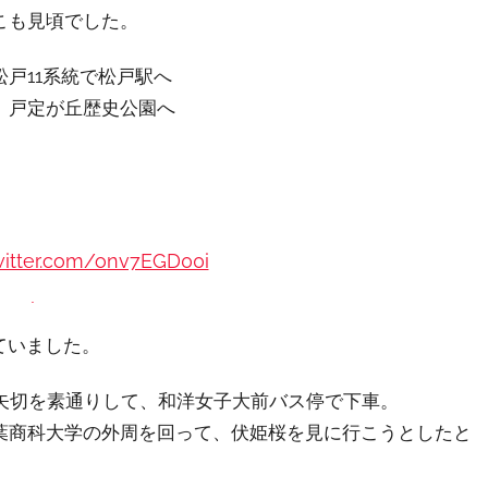
こも見頃でした。
戸11系統で松戸駅へ
、戸定が丘歴史公園へ
twitter.com/onv7EGD00i
arch 15, 2020
ていました。
て矢切を素通りして、和洋女子大前バス停で下車。
葉商科大学の外周を回って、伏姫桜を見に行こうとしたと