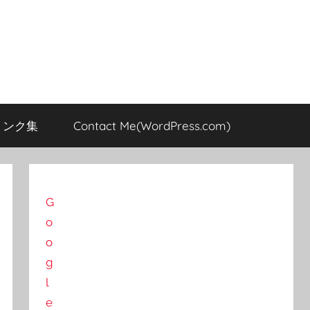
のリンク集
Contact Me(WordPress.com)
G
o
o
g
l
e