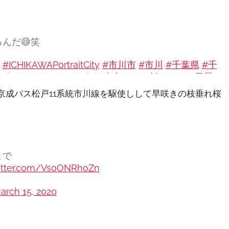
んだ😅笑
！
#ICHIKAWAPortraitCity
#市川市
#市川
#千葉県
#千
#igers
#イマソラ
#sky
#東京カメラ部
#ちいき風景
#
や京成バス松戸11系統市川線を駆使しして早咲きの枝垂れ桜
行徳・千葉ットリアで常設のミニ個展開催中!!
まで
witter.com/Vs0ONRhoZn
arch 15, 2020