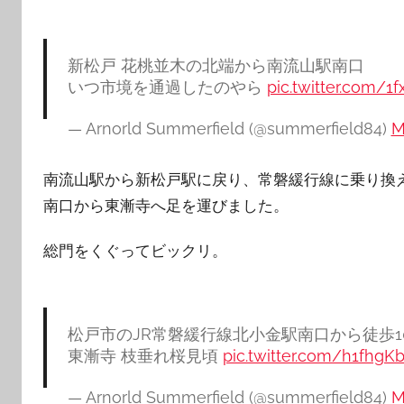
新松戸 花桃並木の北端から南流山駅南口
いつ市境を通過したのやら
pic.twitter.com/1
— Arnorld Summerfield (@summerfield84)
M
南流山駅から新松戸駅に戻り、常磐緩行線に乗り換
南口から東漸寺へ足を運びました。
総門をくぐってビックリ。
松戸市のJR常磐緩行線北小金駅南口から徒歩1
東漸寺 枝垂れ桜見頃
pic.twitter.com/h1fhgK
— Arnorld Summerfield (@summerfield84)
M