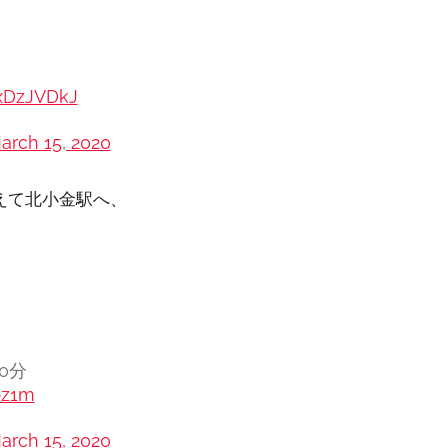
fxDzJVDkJ
arch 15, 2020
えて北小金駅へ、
0分
bz1m
arch 15, 2020