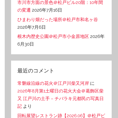
市川市方面の景色＠松戸ビル20階：10年間
の変遷
2026年7月16日
ひまわり畑だった場所＠松戸市和名ヶ谷
2026年7月6日
根木内歴史公園＠松戸市小金原地区
2026年
6月30日
最近のコメント
常磐線沿線の花火＠江戸川柴又河岸
に
2026年8月第1土曜日の花火大会＠葛飾区柴
又 江戸川の土手 – チバラキ元都民の写真日
記
より
回転展望レストラン跡【2026.06】＠松戸ビ