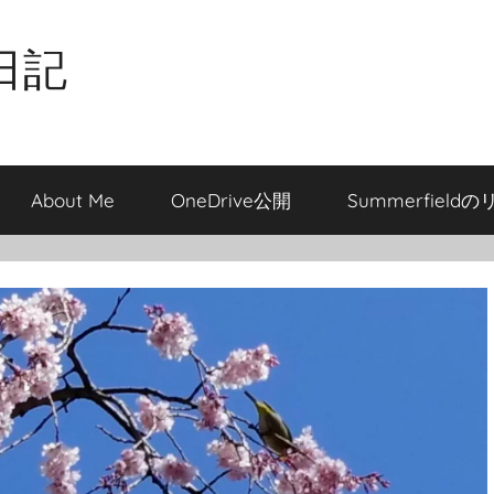
日記
About Me
OneDrive公開
Summerfield