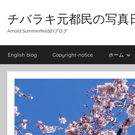
Skip
to
チバラキ元都民の写真
content
Arnold Summerfieldのブログ
English blog
Copyright-notice
ホーム