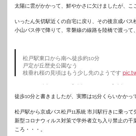
太陽に雲がかかって、鮮やかさに欠けましたが、こ
いったん矢切駅近くの自宅に戻り、その後京成バス松
小山バス停で降りて、常磐線の線路を陸橋で渡って
松戸駅東口から南へ徒歩約10分
戸定が丘歴史公園なう
枝垂れ桜の見頃はもう少し先のようです
pic.
— Arnorld Summerfield (@summerfield84)
M
徒歩10分と書きましたが、実際は15分くらいかかっ
松戸駅から京成バス松戸11系統 市川駅行きに乗っ
新型コロナウィルス対策で学外者立ち入り禁止の千
ころ・・・。