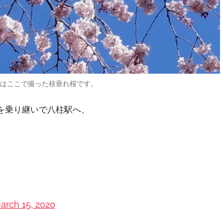
像はここで撮った枝垂れ桜です。
を乗り継いで八柱駅へ、
arch 15, 2020