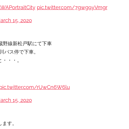
WAPortraitCity
pic.twitter.com/7gwg9yVmgr
arch 15, 2020
蔵野線新松戸駅にて下車
坂川バス停で下車。
と・・・。
pic.twitter.com/rUwCn6W6lu
arch 15, 2020
します。