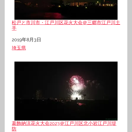
松戸と市川市・江戸川区花火大会＠三郷市江戸川土
手
日付
2019年8月3日
関連理由
埼玉県
葛飾納涼花火大会2023＠江戸川区北小岩江戸川堤
防