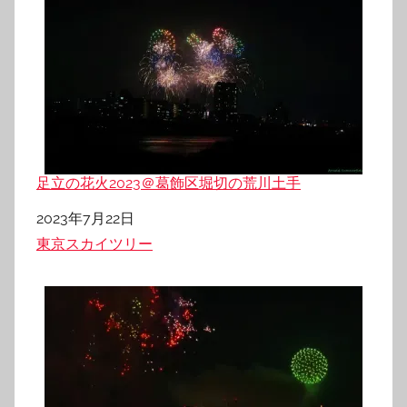
足立の花火2023＠葛飾区堀切の荒川土手
日付
2023年7月22日
関連理由
東京スカイツリー