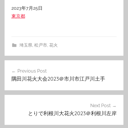
日付
2023年7月25日
関連理由
東京都
埼玉県
,
松戸市
,
花火
投
Previous Post
稿
隅田川花火大会2023＠市川市江戸川土手
ナ
ビ
ゲ
Next Post
とりで利根川大花火2023＠利根川左岸
ー
シ