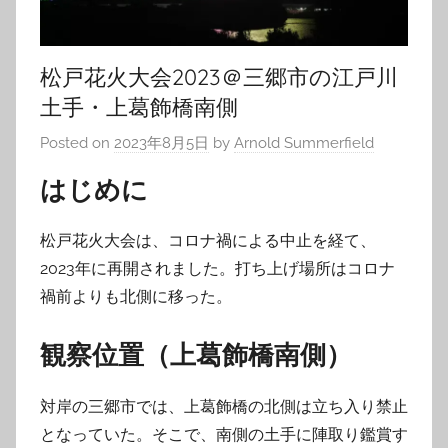
松戸花火大会2023＠三郷市の江戸川
土手・上葛飾橋南側
Posted on
2023年8月5日
by
Arnold Summerfield
はじめに
松戸花火大会は、コロナ禍による中止を経て、
2023年に再開されました。打ち上げ場所はコロナ
禍前よりも北側に移った。
観察位置（上葛飾橋南側）
対岸の三郷市では、上葛飾橋の北側は立ち入り禁止
となっていた。そこで、南側の土手に陣取り鑑賞す