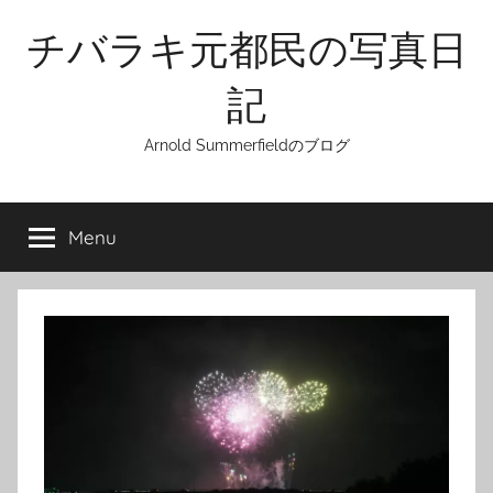
Skip
チバラキ元都民の写真日
to
content
記
Arnold Summerfieldのブログ
Menu