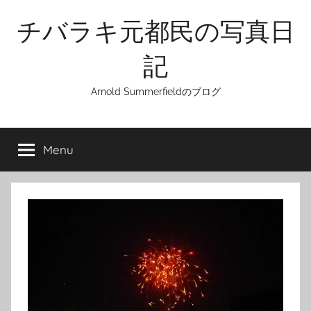
Skip
チバラキ元都民の写真日
to
content
記
Arnold Summerfieldのブログ
Menu