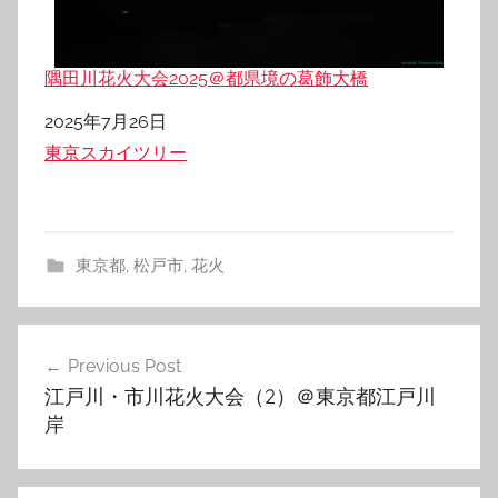
隅田川花火大会2025＠都県境の葛飾大橋
日付
2025年7月26日
関連理由
東京スカイツリー
東京都
,
松戸市
,
花火
投
Previous Post
稿
江戸川・市川花火大会（2）＠東京都江戸川
ナ
岸
ビ