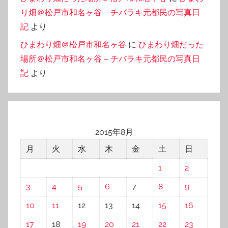
り畑＠松戸市和名ヶ谷 – チバラキ元都民の写真日
記
より
ひまわり畑＠松戸市和名ヶ谷
に
ひまわり畑だった
場所＠松戸市和名ヶ谷 – チバラキ元都民の写真日
記
より
2015年8月
月
火
水
木
金
土
日
1
2
3
4
5
6
7
8
9
10
11
12
13
14
15
16
17
18
19
20
21
22
23