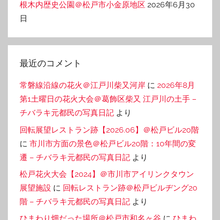
根木内歴史公園＠松戸市小金原地区
2026年6月30
日
最近のコメント
常磐線沿線の花火＠江戸川柴又河岸
に
2026年8月
第1土曜日の花火大会＠葛飾区柴又 江戸川の土手 –
チバラキ元都民の写真日記
より
回転展望レストラン跡【2026.06】＠松戸ビル20階
に
市川市方面の景色＠松戸ビル20階：10年間の変
遷 – チバラキ元都民の写真日記
より
松戸花火大会【2024】＠市川市アイリンクタウン
展望施設
に
回転レストラン跡＠松戸ビルヂング20
階 – チバラキ元都民の写真日記
より
ひまわり畑だった場所＠松戸市和名ヶ谷
に
ひまわ