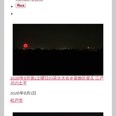
2026年8月第1土曜日の花火大会＠葛飾区柴又 江戸
川の土手
日付
2026年8月1日
関連理由
松戸市