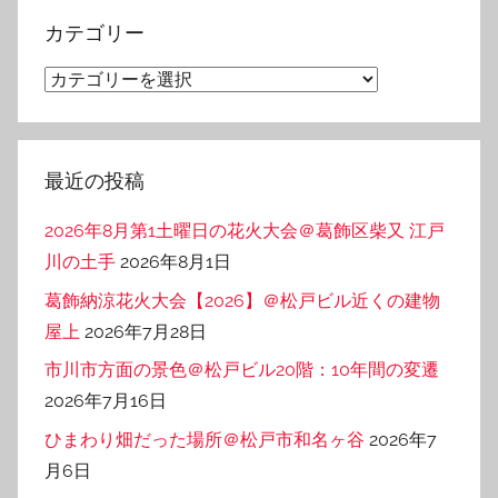
イ
カテゴリー
ブ
カ
テ
ゴ
リ
最近の投稿
ー
2026年8月第1土曜日の花火大会＠葛飾区柴又 江戸
川の土手
2026年8月1日
葛飾納涼花火大会【2026】＠松戸ビル近くの建物
屋上
2026年7月28日
市川市方面の景色＠松戸ビル20階：10年間の変遷
2026年7月16日
ひまわり畑だった場所＠松戸市和名ヶ谷
2026年7
月6日