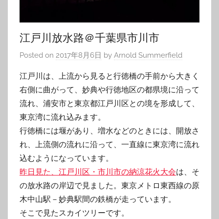
江戸川放水路＠千葉県市川市
Posted on
2017年8月6日
by
Arnold Summerfield
江戸川は、上流から見ると行徳橋の手前から大きく
右側に曲がって、妙典や行徳地区の都県境に沿って
流れ、浦安市と東京都江戸川区との境を形成して、
東京湾に流れ込みます。
行徳橋には堰があり、増水などのときには、開放さ
れ、上流側の流れに沿って、一直線に東京湾に流れ
込むようになっています。
昨日見た、江戸川区・市川市の納涼花火大会
は、そ
の放水路の岸辺で見ました。東京メトロ東西線の原
木中山駅－妙典駅間の鉄橋が走っています。
そこで見たスカイツリーです。