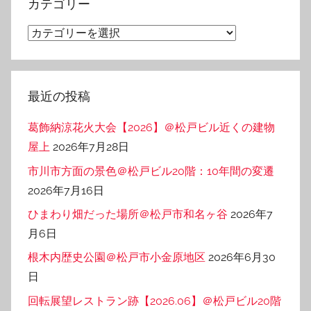
カテゴリー
ブ
カ
テ
ゴ
リ
最近の投稿
ー
葛飾納涼花火大会【2026】＠松戸ビル近くの建物
屋上
2026年7月28日
市川市方面の景色＠松戸ビル20階：10年間の変遷
2026年7月16日
ひまわり畑だった場所＠松戸市和名ヶ谷
2026年7
月6日
根木内歴史公園＠松戸市小金原地区
2026年6月30
日
回転展望レストラン跡【2026.06】＠松戸ビル20階