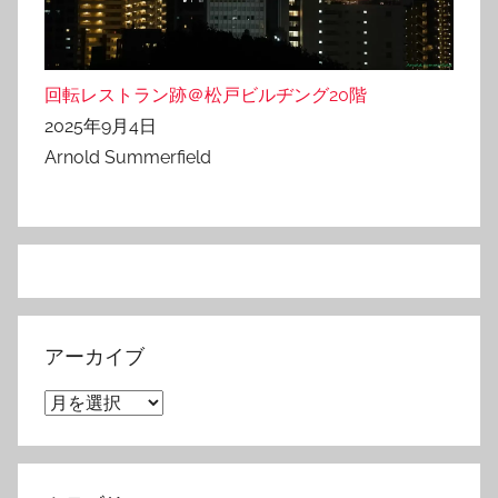
回転レストラン跡＠松戸ビルヂング20階
2025年9月4日
Arnold Summerfield
アーカイブ
ア
ー
カ
イ