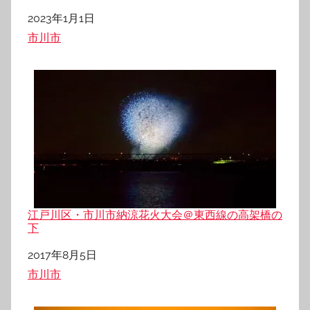
日付
2023年1月1日
関連理由
市川市
江戸川区・市川市納涼花火大会＠東西線の高架橋の
下
日付
2017年8月5日
関連理由
市川市