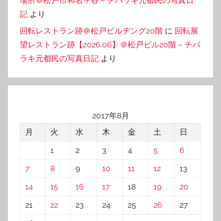
場所＠松戸市和名ヶ谷 – チバラキ元都民の写真日
記
より
回転レストラン跡＠松戸ビルヂング20階
に
回転展
望レストラン跡【2026.06】＠松戸ビル20階 – チバ
ラキ元都民の写真日記
より
2017年8月
月
火
水
木
金
土
日
1
2
3
4
5
6
7
8
9
10
11
12
13
14
15
16
17
18
19
20
21
22
23
24
25
26
27