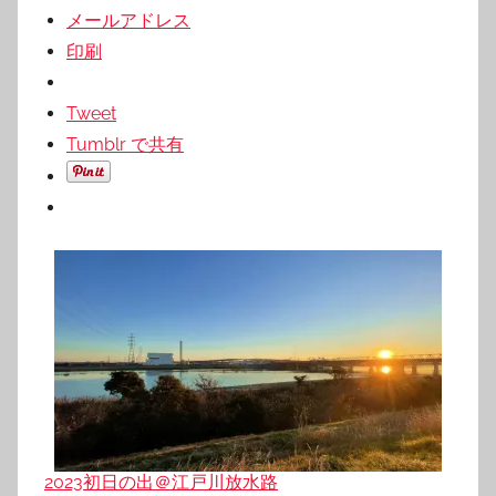
メールアドレス
印刷
Tweet
Tumblr で共有
2023初日の出＠江戸川放水路