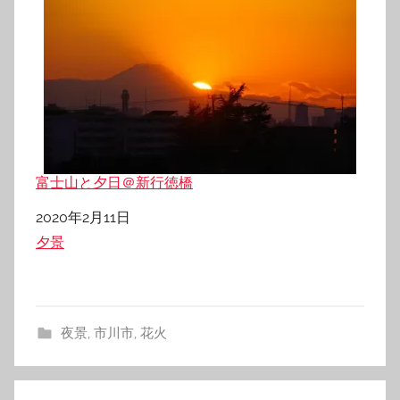
富士山と夕日＠新行徳橋
日付
2020年2月11日
関連理由
夕景
夜景
,
市川市
,
花火
投