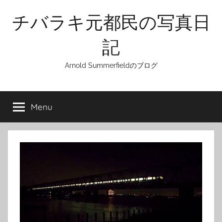
Skip
チバラキ元都民の写真日
to
content
記
Arnold Summerfieldのブログ
Menu