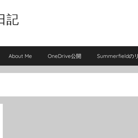
日記
About Me
OneDrive公開
Summerfield