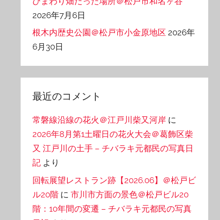
ひまわり畑だった場所＠松戸市和名ヶ谷
2026年7月6日
根木内歴史公園＠松戸市小金原地区
2026年
6月30日
最近のコメント
常磐線沿線の花火＠江戸川柴又河岸
に
2026年8月第1土曜日の花火大会＠葛飾区柴
又 江戸川の土手 – チバラキ元都民の写真日
記
より
回転展望レストラン跡【2026.06】＠松戸ビ
ル20階
に
市川市方面の景色＠松戸ビル20
階：10年間の変遷 – チバラキ元都民の写真