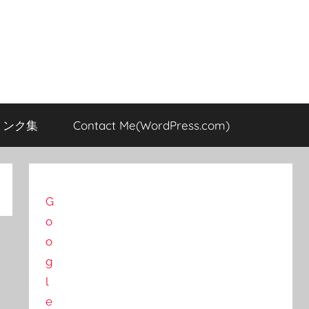
のリンク集
Contact Me(WordPress.com)
G
o
o
g
l
e