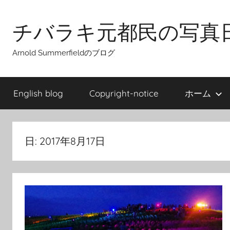
Skip
to
チバラキ元都民の写真
content
Arnold Summerfieldのブログ
English blog
Copyright-notice
ホーム
日:
2017年8月17日